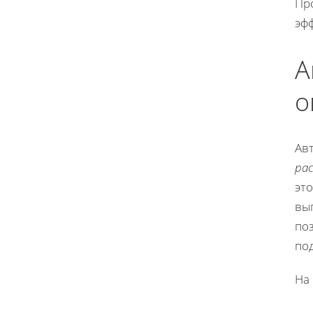
Пр
эф
А
о
Ав
ра
эт
вы
по
под
На