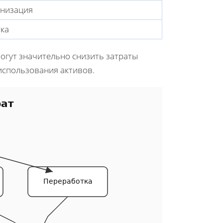
рнизация
тка
огут значительно снизить затраты
использования активов.
рат
Переработка