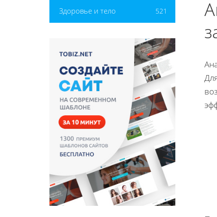
А
Здоровье и тело
521
з
Ан
Дл
во
эф