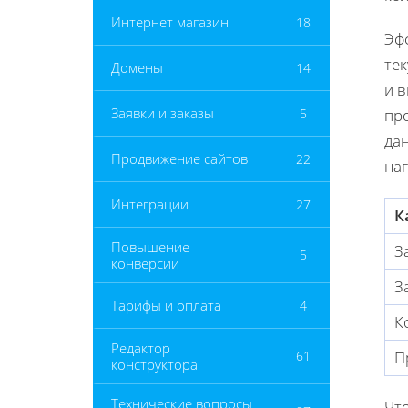
Интернет магазин
18
Эф
те
Домены
14
и 
Заявки и заказы
5
пр
дан
Продвижение сайтов
22
наг
Интеграции
27
К
Повышение
З
5
конверсии
З
Тарифы и оплата
4
К
Редактор
П
61
конструктора
Технические вопросы
Чт