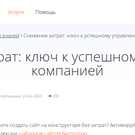
Услуги
Помощь
а знаний
\ Снижение затрат: ключ к успешному управле
рат: ключ к успешно
компанией
а публикации: 24-02-2026
200
ите создать сайт на конструкторе без затрат? Активиру
ллекции
шаблонов сайтов бесплатно
.