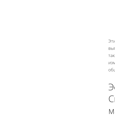
Эт
вы
та
из
об
Э
С
м