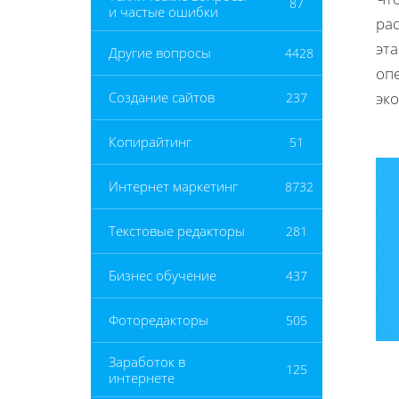
87
и частые ошибки
ра
эта
Другие вопросы
4428
оп
эк
Создание сайтов
237
Копирайтинг
51
Интернет маркетинг
8732
Текстовые редакторы
281
Бизнес обучение
437
Фоторедакторы
505
Заработок в
125
интернете