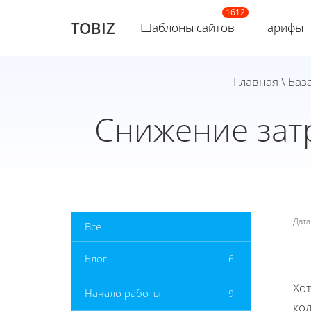
TOBIZ
Шаблоны сайтов
Тарифы
Главная
\
Баз
Снижение зат
Дат
Все
Блог
6
Хот
Начало работы
9
ко