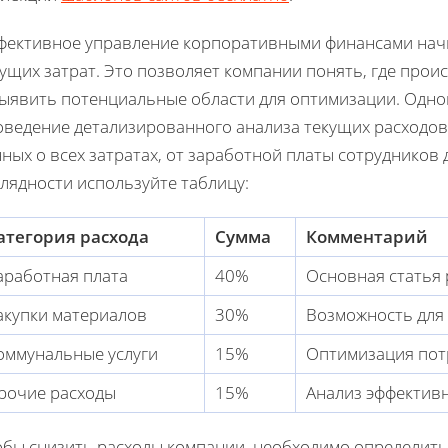
фективное управление корпоративными финансами начи
кущих затрат. Это позволяет компании понять, где про
выявить потенциальные области для оптимизации. Одной
оведение детализированного анализа текущих расходов
ных о всех затратах, от заработной платы сотрудников 
лядности используйте таблицу:
атегория расхода
Сумма
Комментарий
аработная плата
40%
Основная статья 
акупки материалов
30%
Возможность для
оммунальные услуги
15%
Оптимизация пот
рочие расходы
15%
Анализ эффектив
обы снизить расходы компании, необходимо определить