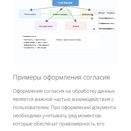
СОГЛАСИЕ
Элемент
Описание
Добровольность
Понятность
Информирован
Прозрачность
Все аспекты
Понятность
Доступный язык
Конкретность
Отзыв
Свобода выбора
Нет давления
Ключевые пункты
• Понятность — простой язык
• Отзыв — возможность отмены
• Информирован — цели и сроки
• Добровольность — без давления
• Конкретность — чёткие цели
Примеры оформления согласия
Оформление согласия на обработку данных
является важной частью взаимодействия с
пользователем. При оформлении документа
необходимо учитывать ряд моментов,
которые обеспечат правомерность его