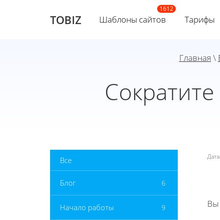
TOBIZ
Шаблоны сайтов
Тарифы
Главная
\
Сократите
Дат
Все
Блог
6
Вы
Начало работы
9