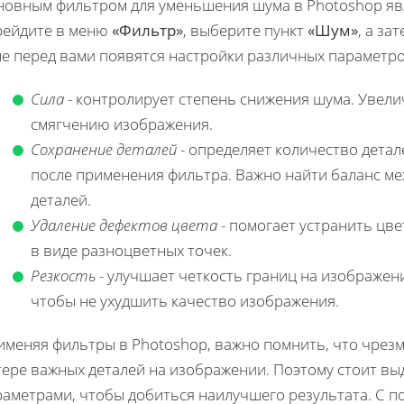
новным фильтром для уменьшения шума в Photoshop я
рейдите в меню
«Фильтр»
, выберите пункт
«Шум»
, а за
не перед вами появятся настройки различных параметро
Сила
- контролирует степень снижения шума. Увели
смягчению изображения.
Сохранение деталей
- определяет количество детал
после применения фильтра. Важно найти баланс м
деталей.
Удаление дефектов цвета
- помогает устранить цв
в виде разноцветных точек.
Резкость
- улучшает четкость границ на изображен
чтобы не ухудшить качество изображения.
именяя фильтры в Photoshop, важно помнить, что чрез
тере важных деталей на изображении. Поэтому стоит вы
раметрами, чтобы добиться наилучшего результата. С 