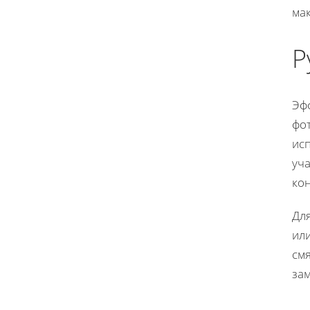
ма
Р
Эф
фот
ис
уч
кон
Дл
ил
см
за