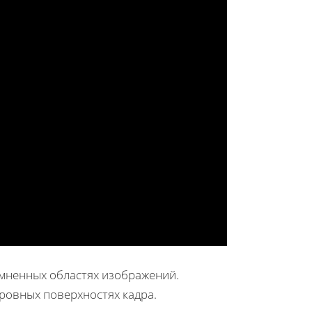
емненных областях изображений.
 ровных поверхностях кадра.