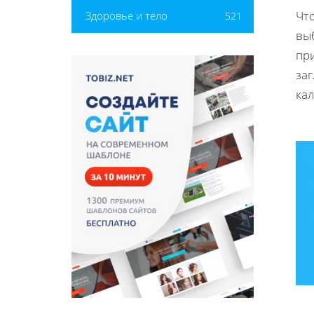
Чт
Здоровье и тело
521
вы
при
за
кал