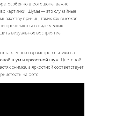
ре, особенно в фотошопе, важно
ство картинки. Шумы — это случайные
 множеству причин, таких как высокая
Они проявляются в виде мелких
дшить визуальное восприятие
выставленных параметров съемки на
товой шум
и
яркостной шум
. Цветовой
стях снимка, а яркостной соответствует
рнистость на фото.