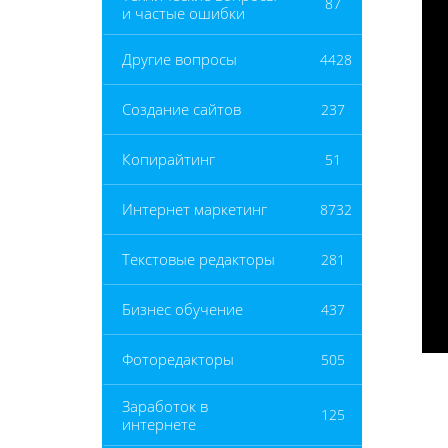
87
и частые ошибки
Другие вопросы
4428
Создание сайтов
237
Копирайтинг
51
Интернет маркетинг
8732
Текстовые редакторы
281
Бизнес обучение
437
Фоторедакторы
505
Заработок в
125
интернете