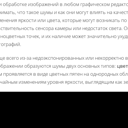
и обработке изображений в любом графическом редакто
имать, что такое шумы и как они могут влиять на каче
енения яркости или цвета, которые могут возникать по
ствительность сенсора камеры или недостаток света. 
зноцветных точек, и их наличие может значительно уху
тографий.
ще всего из-за недоэкспонированных или некорректно 
ображении образуются шумы двух основных типов:
цве
 проявляется в виде цветных пятен на однородных обла
учайным изменениям уровня яркости, выглядящим как зе