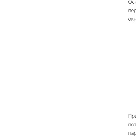
Ос
пе
ок
Пр
по
па