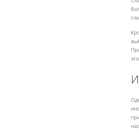
сл
бо
гла
Кр
вы
Пр
эт
И
Од
ин
пр
нас