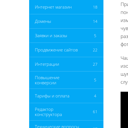
Пр
Интернет магазин
18
пон
изм
Домены
14
чув
Заявки и заказы
5
ра
фо
Продвижение сайтов
22
Ча
Интеграции
27
из
шум
Повышение
5
сл
конверсии
Тарифы и оплата
4
Редактор
61
конструктора
Технические вопросы