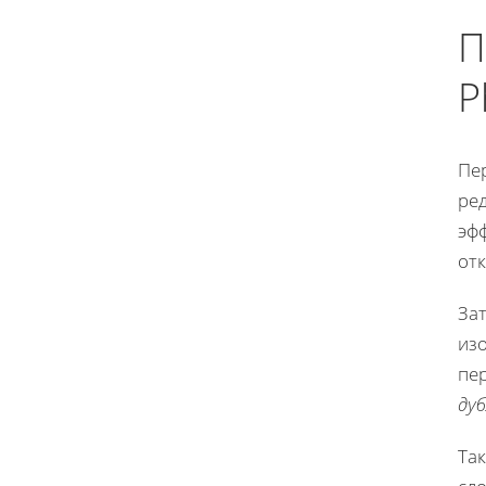
П
P
Пе
ре
эф
отк
Зат
из
пе
дуб
Та