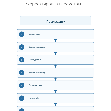
скорректировав параметры.
По алфавиту
Открыть файл
1
Выделить данные
2
Меню Данные
3
Выбрать столбец
4
По возрастанию
5
Нажать ОК
6
Проверить