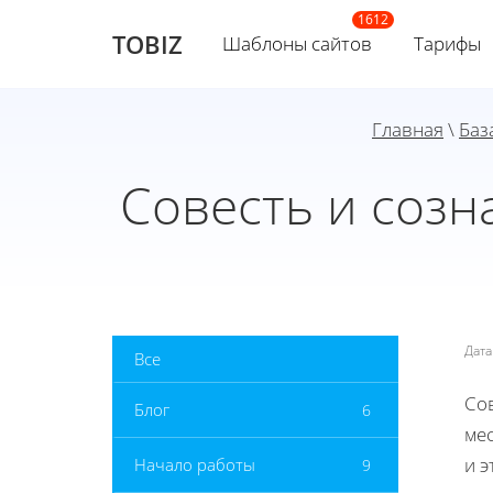
TOBIZ
Шаблоны сайтов
Тарифы
Главная
\
Баз
Совесть и созн
Дат
Все
Со
Блог
6
мес
и э
Начало работы
9