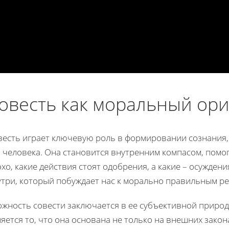
овесть как моральный ор
весть играет ключевую роль в формировании сознания,
я человека. Она становится внутренним компасом, помо
хо, какие действия стоят одобрения, а какие – осуждени
утри, который побуждает нас к морально правильным ре
ожность совести заключается в ее субъективной природ
яется то, что она основана не только на внешних закон