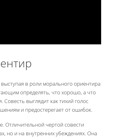
иентир
 выступая в роли морального ориентира
гающим определять, что хорошо, а что
я. Совесть выглядит как тихий голос
шениям и предостерегает от ошибок.
е. Отличительной чертой совести
ах, но и на внутренних убеждениях. Она