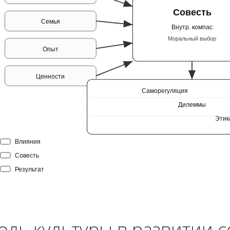
Совесть
Семья
Внутр. компас
Моральный выбор
Опыт
Ценности
Саморегуляция
Дилеммы
Этик
Влияния
Совесть
Результат
оль культуры в развитии с