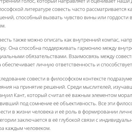
тренний голос, который направляет и оценивает наши д
ософской литературе совесть часто рассматривается к
шений, способный вызвать чувство вины или гордости 
рм.
весть также можно описать как внутренний компас, на
бру. Она способна поддерживать гармонию между внутр
циальными обязательствами. Взаимосвязь между совесть
а обеспечивает личную ответственность и способствуе
следование совести в философском контексте подразуме
ияния на принятие решений. Среди мыслителей, изучавш
ануил Кант, который считал её важным элементом мора
авивший под сомнение её объективность. Все эти фило
ести в жизни человека и её роль в формировании личн
тегории заключается в её глубокой связи с индивидуал
ра каждым человеком.