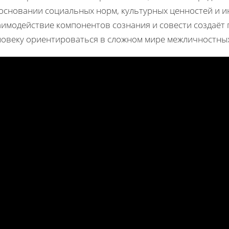
 основании социальных норм, культурных ценностей и 
аимодействие компонентов сознания и совести создаё
ловеку ориентироваться в сложном мире межличностны