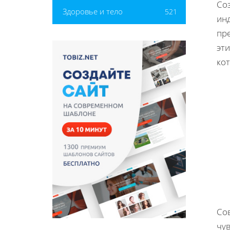
Соз
Здоровье и тело
521
ин
пр
эт
ко
Сов
чу