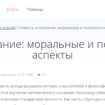
Услуги
Помощь
а знаний
\ Совесть и сознание: моральные и психологич
ание: моральные и 
аспекты
а публикации: 21-01-2026
212
весть всегда вызывала интерес у мыслителей и философ
то в изучении человеческого сознания, поскольку сове
тическими стандартами личности. Как часть структуры
с