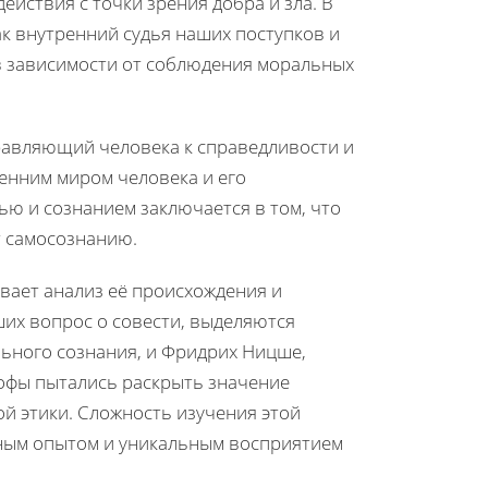
ействия с точки зрения добра и зла. В
ак внутренний судья наших поступков и
в зависимости от соблюдения моральных
правляющий человека к справедливости и
енним миром человека и его
ю и сознанием заключается в том, что
т самосознанию.
вает анализ её происхождения и
их вопрос о совести, выделяются
льного сознания, и Фридрих Ницше,
софы пытались раскрыть значение
ой этики. Сложность изучения этой
ьным опытом и уникальным восприятием