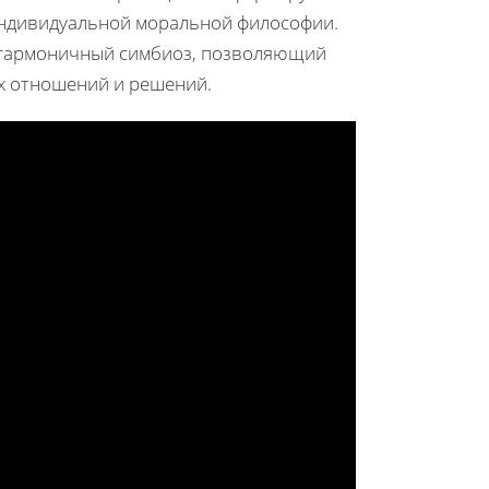
индивидуальной моральной философии.
т гармоничный симбиоз, позволяющий
х отношений и решений.