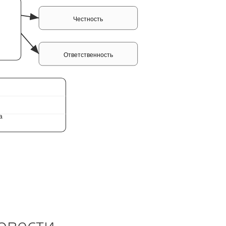
Честность
Ответственность
а
овести