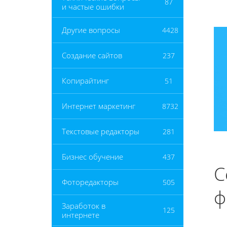
87
и частые ошибки
Другие вопросы
4428
Создание сайтов
237
Копирайтинг
51
Интернет маркетинг
8732
Текстовые редакторы
281
Бизнес обучение
437
С
Фоторедакторы
505
ф
Заработок в
125
интернете