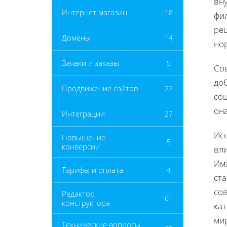
вну
Интернет магазин
18
фил
ре
Домены
14
но
Заявки и заказы
5
Со
до
Продвижение сайтов
22
со
он
Интеграции
27
Ис
Повышение
5
конверсии
вл
Им
Тарифы и оплата
4
ст
сов
Редактор
61
конструктора
ка
ми
Технические вопросы