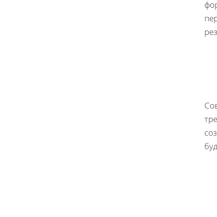
фо
пе
ре
Сов
тр
со
бу