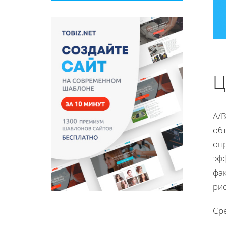
Ц
A/
объ
оп
эф
фак
ри
Ср