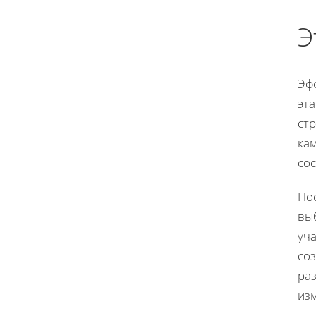
Э
Эф
эта
ст
ка
со
Пос
вы
уча
со
раз
из