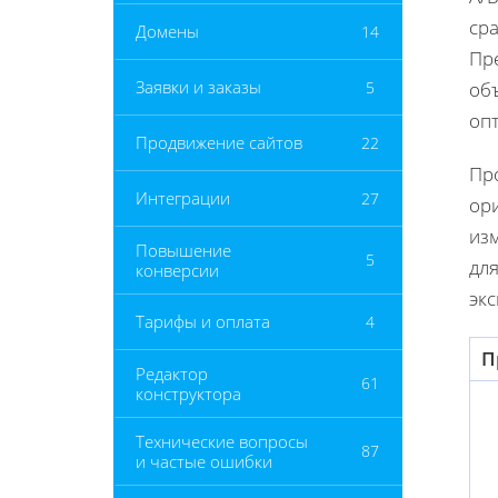
сра
Домены
14
Пр
Заявки и заказы
5
об
оп
Продвижение сайтов
22
Про
Интеграции
27
ор
изм
Повышение
5
дл
конверсии
экс
Тарифы и оплата
4
П
Редактор
61
конструктора
Технические вопросы
87
и частые ошибки