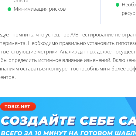
опыта
Необх
Минимизация рисков
ресур
едует помнить, что успешное A/B тестирование не огра
сперимента. Необходимо правильно установить гипотезы
ответствующие метрики. Анализ данных должен осуществ
обы определить истинное влияние изменений. Включени
мпаниям оставаться конкурентоспособными и более эф
ентов.