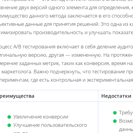
внение двух версий одного элемента для определения, к
еимущество данного метода заключается в его способн
ъективные данные для принятия решений. Это одна из к
тимизировать производительность и улучшать показате
цесс A/B тестирования включает в себя деление аудито
игинальную версию, другая — измененную. На протяжен
ерение заданных метрик, таких как конверсия, время н
я маркетолога. Важно подчеркнуть, что тестирование п
периментам, где есть контрольная и экспериментальная
реимущества
Недостатки
Требу
Увеличение конверсии
Возмо
Улучшение пользовательского
данн