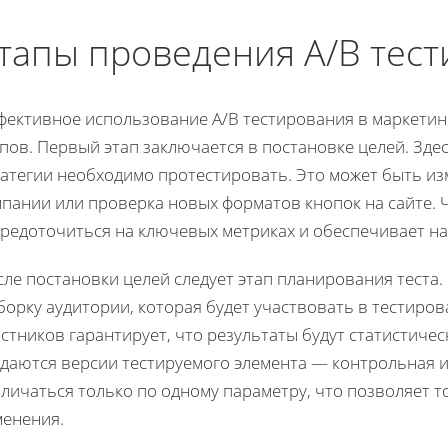
тапы проведения A/B тес
фективное использование A/B тестирования в маркетинг
пов. Первый этап заключается в постановке целей. Зде
ратегии необходимо протестировать. Это может быть из
мпании или проверка новых форматов кнопок на сайте.
средоточиться на ключевых метриках и обеспечивает н
ле постановки целей следует этап планирования теста.
борку аудитории, которая будет участвовать в тестиро
стников гарантирует, что результаты будут статистиче
здаются версии тестируемого элемента — контрольная 
личаться только по одному параметру, что позволяет 
менения.