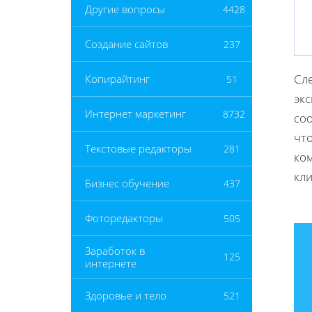
Другие вопросы
4428
Создание сайтов
237
Сл
Копирайтинг
51
эк
Интернет маркетинг
8732
со
чт
Текстовые редакторы
281
ко
кли
Бизнес обучение
437
Фоторедакторы
505
Заработок в
125
интернете
Здоровье и тело
521