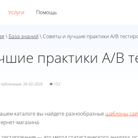
Услуги
Помощь
ая
\
База знаний
\ Советы и лучшие практики A/B тестир
чшие практики A/B 
а публикации: 26-02-2026
152
нашем каталоге вы найдете разнообразные
шаблоны сай
ернет-магазина.
 тестирование — это метод статистического анализа, о