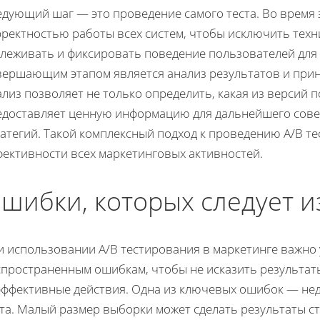
дующий шаг — это проведение самого теста. Во время 
рректностью работы всех систем, чтобы исключить тех
слеживать и фиксировать поведение пользователей для
вершающим этапом является анализ результатов и при
лиз позволяет не только определить, какая из версий п
едоставляет ценную информацию для дальнейшего сов
ратегий. Такой комплексный подход к проведению A/B 
фективности всех маркетинговых активностей.
шибки, которых следует и
и использовании A/B тестирования в маркетинге важно
пространенным ошибкам, чтобы не исказить результаты
эффективные действия. Одна из ключевых ошибок — нед
ста. Малый размер выборки может сделать результаты с