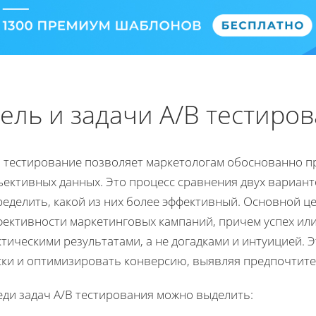
ель и задачи A/B тестиро
B тестирование позволяет маркетологам обоснованно п
ективных данных. Это процесс сравнения двух варианто
ределить, какой из них более эффективный. Основной 
фективности маркетинговых кампаний, причем успех ил
тическими результатами, а не догадками и интуицией.
ски и оптимизировать конверсию, выявляя предпочтит
еди задач A/B тестирования можно выделить: