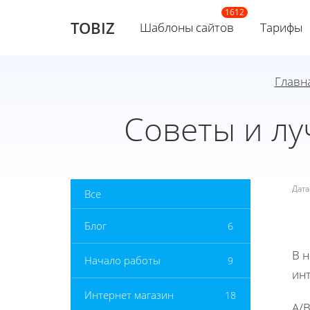
TOBIZ
Шаблоны сайтов
Тарифы
Главн
Советы и лу
Дат
Все
Блог
6
В 
Начало работы
9
инт
Интернет магазин
18
A/B