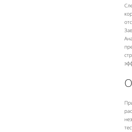
Сле
ко
от
За
Ана
пр
ст
эф
О
Пр
рас
не
те