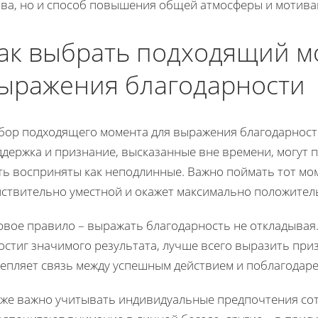
ова, но и способ повышения общей атмосферы и мотива
ак выбрать подходящий м
ыражения благодарности
бор подходящего момента для выражения благодарност
держка и признание, высказанные вне времени, могут п
ь восприняты как неподлинные. Важно поймать тот мом
йствительно уместной и окажет максимально положитель
вое правило – выражать благодарность не откладывая.
остиг значимого результата, лучше всего выразить при
репляет связь между успешным действием и поблагодар
кже важно учитывать индивидуальные предпочтения со