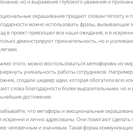
знание, но и выражение глубокого уважения и признани
оциональные окрашивания придают словам теплоту и п
агодарности можно использовать фразы, вызывающие э
ад в проект превзошел все наши ожидания, и я искренне
 только демонстрируют признательность, но и усилива
легами.
мимо этого, можно воспользоваться
метафорами
из мир
черкнуть уникальность работы сотрудников. Например, 
ожник, создали шедевр идеи, которая обогатила всю ко
лают слова благодарности более выразительными, но и
льнейшие достижения.
 забывайте, что метафоры и эмоциональные окрашивани
и искренни и лично адресованы. Они помогают сделать
лее человечным и значимым. Такая форма коммуникаци