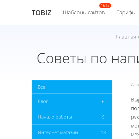
TOBIZ
Шаблоны сайтов
Тарифы
Главная
Советы по нап
Дат
Все
Вы
Блог
6
по
рук
Начало работы
9
мот
Интернет магазин
18
ме