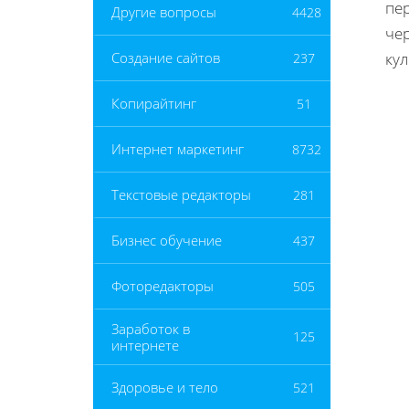
пе
Другие вопросы
4428
че
ку
Создание сайтов
237
Копирайтинг
51
Интернет маркетинг
8732
Текстовые редакторы
281
Бизнес обучение
437
Фоторедакторы
505
Заработок в
125
интернете
Здоровье и тело
521