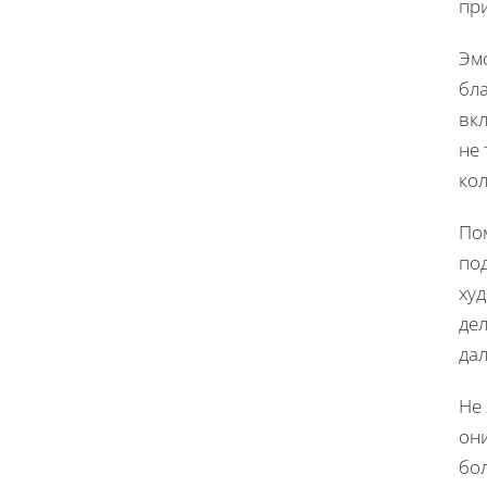
при
Эм
бл
вкл
не
кол
По
под
худ
де
да
Не
он
бо