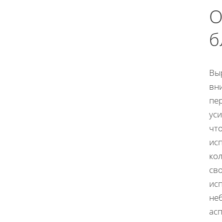
О
б
Вы
вни
пе
уси
что
ис
кол
св
ис
не
ас