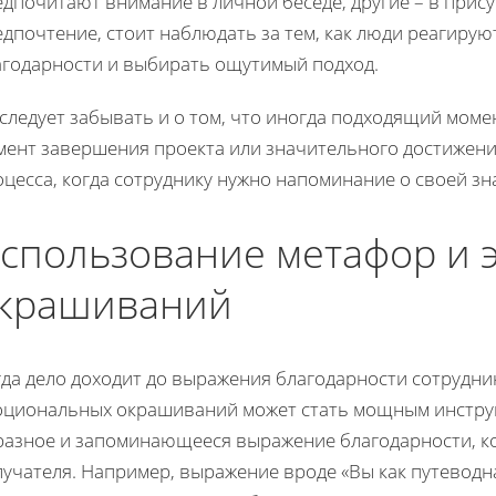
дпочитают внимание в личной беседе, другие – в прис
дпочтение, стоит наблюдать за тем, как люди реагирую
агодарности и выбирать ощутимый подход.
следует забывать и о том, что иногда подходящий момен
ент завершения проекта или значительного достижения
цесса, когда сотруднику нужно напоминание о своей зн
спользование метафор и
крашиваний
гда дело доходит до выражения благодарности сотрудни
оциональных окрашиваний может стать мощным инструм
разное и запоминающееся выражение благодарности, кот
учателя. Например, выражение вроде «Вы как путеводн