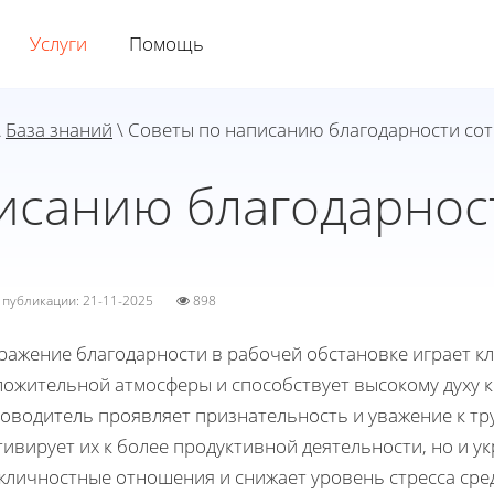
Услуги
Помощь
\
База знаний
\ Советы по написанию благодарности со
исанию благодарнос
а публикации: 21-11-2025
898
ражение благодарности в рабочей обстановке играет к
ложительной атмосферы и способствует высокому духу к
оводитель проявляет признательность и уважение к тру
ивирует их к более продуктивной деятельности, но и у
жличностные отношения и снижает уровень стресса сре