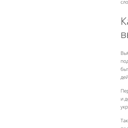
сл
К
в
Вы
под
быт
де
Пер
и д
ук
Та