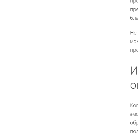
пре
пре
бл
Не 
мом
про
И
о
Ко
эм
об
пол