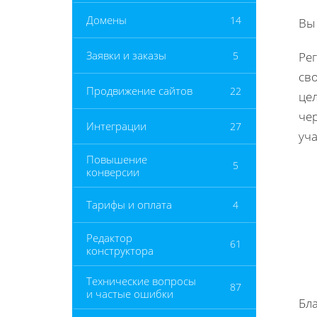
Домены
14
Вы
Заявки и заказы
5
Рег
св
Продвижение сайтов
22
цел
че
Интеграции
27
уча
Повышение
5
конверсии
Тарифы и оплата
4
Редактор
61
конструктора
Технические вопросы
87
и частые ошибки
Бл