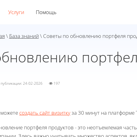
Услуги
Помощь
ая
\
База знаний
\ Советы по обновлению портфеля про
обновлению портфел
а публикации: 24-02-2026
197
 можете
создать сайт визитку
за 30 минут на платформе T
новление портфеля продуктов - это неотъемлемая част
мпании. Здесь важно учитывать множество аспектов, в