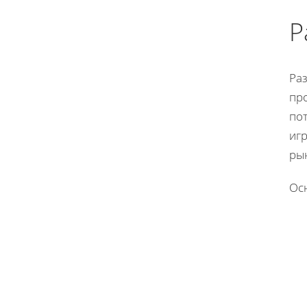
Р
Ра
пр
по
иг
ры
Ос