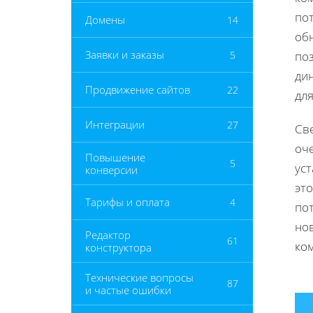
по
Домены
14
об
Заявки и заказы
5
по
дин
Продвижение сайтов
22
для
Интеграции
27
Св
оч
Повышение
5
уст
конверсии
это
Тарифы и оплата
4
по
но
Редактор
61
ко
конструктора
Технические вопросы
87
и частые ошибки