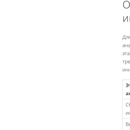
О
и
Дл
ан
эт
тр
ин
Э
а
С
и
В