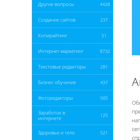
Другие вопросы
4428
Создание сайтов
237
Копирайтинг
51
Интернет маркетинг
8732
Текстовые редакторы
281
А
Бизнес обучение
437
Фоторедакторы
505
Об
пре
Заработок в
125
интернете
на
се
Здоровье и тело
521
спр