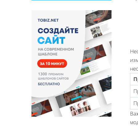
Нео
из
не
П
П
П
Ва
мод