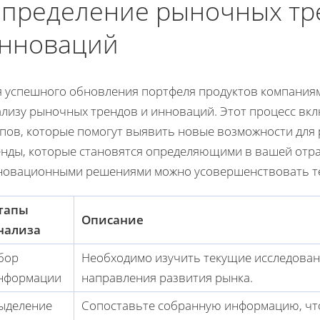
пределение рыночных тр
нноваций
я успешного обновления портфеля продуктов компания
ализу рыночных трендов и инноваций. Этот процесс вкл
апов, которые помогут выявить новые возможности для
енды, которые становятся определяющими в вашей отрас
новационными решениями можно усовершенствовать те
тапы
Описание
нализа
бор
Необходимо изучить текущие исследовани
нформации
направления развития рынка.
ыделение
Сопоставьте собранную информацию, чт