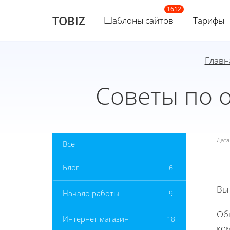
TOBIZ
Шаблоны сайтов
Тарифы
Главн
Советы по 
Дат
Все
Блог
6
Вы
Начало работы
9
Об
Интернет магазин
18
ко