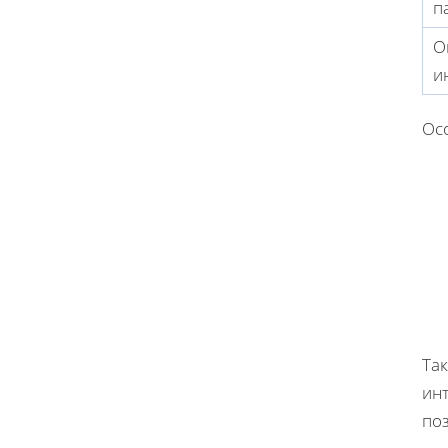
п
О
и
Ос
Та
ин
поз