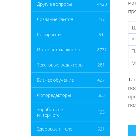
ма
Другие вопросы
4428
пр
Создание сайтов
237
Ш
Копирайтинг
51
А
Интернет маркетинг
8732
П
М
Текстовые редакторы
281
Та
Бизнес обучение
437
по
Фоторедакторы
505
пр
по
Заработок в
125
интернете
Здоровье и тело
521