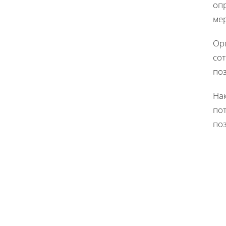
опр
ме
Ор
со
по
На
пот
поз