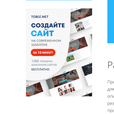
Р
Пр
для
опи
рез
пр