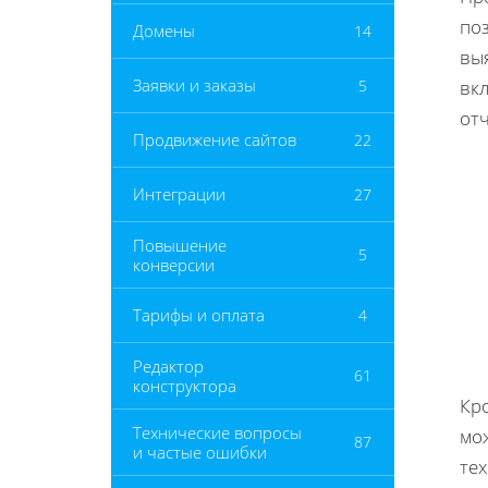
по
Домены
14
вы
Заявки и заказы
5
вк
отч
Продвижение сайтов
22
Интеграции
27
Повышение
5
конверсии
Тарифы и оплата
4
Редактор
61
конструктора
Кро
Технические вопросы
мо
87
и частые ошибки
тех