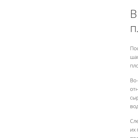
В
п
По
ша
пло
Во
отн
сыр
вод
Сл
их