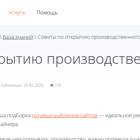
Услуги
Помощь
\
База знаний
\ Советы по открытию производственного
крытию производстве
а публикации: 25-02-2026
235
ша подборка
готовых шаблонов сайтов
— идеальное реш
зайнера.
ежде чем открывать производство, важно провести тща