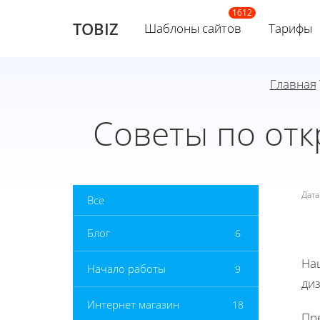
TOBIZ
Шаблоны сайтов
Тарифы
Главная
Советы по от
Дат
Все
Блог
6
На
Начало работы
9
ди
Интернет магазин
18
Пр