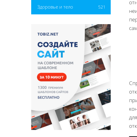
от
Здоровье и тело
521
не
пер
са
Спр
от
пр
кон
для
от