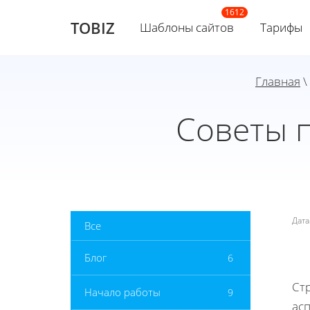
TOBIZ
Шаблоны сайтов
Тарифы
Главная
\
Советы 
Дат
Все
Блог
6
Ст
Начало работы
9
ас