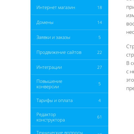
пр
Интернет магазин
18
из
Домены
14
во
не
Заявки и заказы
5
Ст
Продвижение сайтов
22
стр
В с
Интеграции
27
с н
это
Повышение
5
конверсии
пр
Тарифы и оплата
4
Редактор
61
конструктора
Технические вопросы