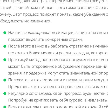
оцесс преодоления страха перед изменениями требует с
йствий. Первый важный шаг — это самопознание. Осозна
очему. Этот процесс поможет понять, какие убеждения 
обходимость их изменения.
Начни с
анализирования
ситуации, записывая свои м
поможет выделить конкретные страхи.
После этого важно выработать стратегию изменени
несколько более мелких и реальных задач, которые 
Практикуй метод постепенного погружения в измен
может быть откровенное обсуждение переживаний 
зрения и поддержка могут стать значительной опор
Положительные афирмации и визуализации могут 
Представь, как ты успешно справляешься с измене
Регулярно
отслеживай
свой прогресс. Будь честен 
Попробуй не критиковать себя сурово, а извлекать 
Будь открыт для новых возможностей и окружай с