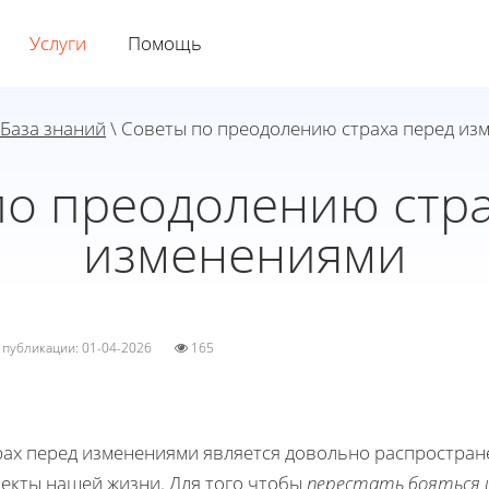
Услуги
Помощь
База знаний
\ Советы по преодолению страха перед из
по преодолению стра
изменениями
а публикации: 01-04-2026
165
рах перед изменениями является довольно распростра
пекты нашей жизни. Для того чтобы
перестать бояться 