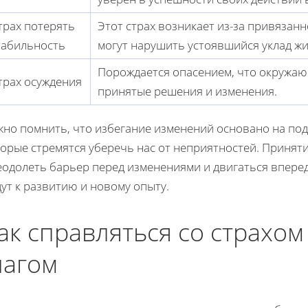
трах потерять
Этот страх возникает из-за привязан
табильность
могут нарушить устоявшийся уклад жи
Порождается опасением, что окружающ
трах осуждения
принятые решения и изменения.
жно помнить, что избегание изменений основано на по
орые стремятся уберечь нас от неприятностей. Приняти
одолеть барьер перед изменениями и двигаться вперед.
ут к развитию и новому опыту.
ак справляться со страхо
агом