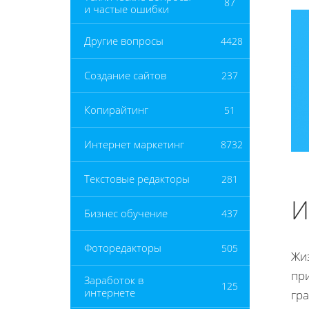
87
и частые ошибки
Другие вопросы
4428
Создание сайтов
237
Копирайтинг
51
Интернет маркетинг
8732
Текстовые редакторы
281
И
Бизнес обучение
437
Фоторедакторы
505
Жи
пр
Заработок в
125
интернете
гра