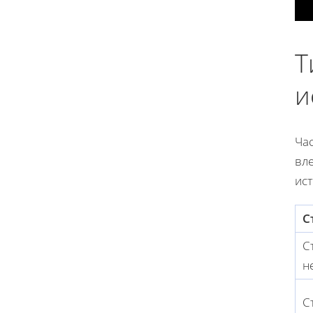
Т
и
Ча
вле
ист
С
С
н
С