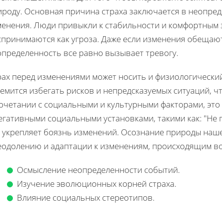
ироду. Основная причина страха заключается в неопред
менения. Люди привыкли к стабильности и комфортным
спринимаются как угроза. Даже если изменения обещаю
определенность все равно вызывает тревогу.
рах перед изменениями может носить и физиологически
емится избегать рисков и непредсказуемых ситуаций, чт
очетании с социальными и культурными факторами, это 
егативными социальными установками, такими как: "Не п
 укрепляет боязнь изменений. Осознание природы нашег
еодолению и адаптации к изменениям, происходящим во
Осмысление неопределенности событий.
Изучение эволюционных корней страха.
Влияние социальных стереотипов.