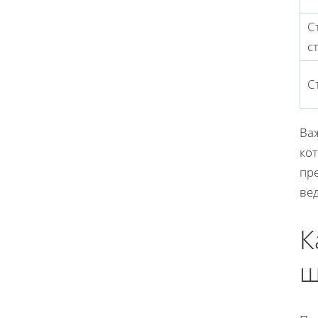
С
с
С
Ва
кот
пре
вед
К
ш