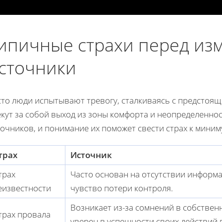
ипичные страхи перед из
сточники
сто люди испытывают тревогу, сталкиваясь с предстоя
кут за собой выход из зоны комфорта и неопределеннос
очников, и понимание их поможет свести страх к миним
трах
Источник
трах
Часто основан на отсутствии информа
еизвестности
чувство потери контроля.
Возникает из-за сомнений в собственн
трах провала
уверен в успешности своих действий 