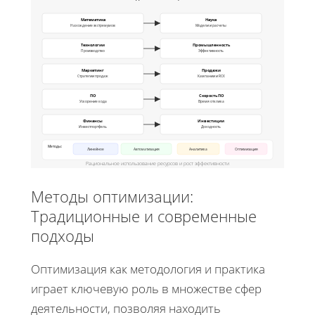
Математика
Наука
Нахождение экстремумов
Модели и расчеты
Технологии
Промышленность
Производство
Эффективность
Маркетинг
Продажи
Стратегии продаж
Кампании и ROI
ПО
Скорость ПО
Ускорение кода
Время отклика
Финансы
Инвестиции
Инвестпортфель
Доходность
Методы:
Линейное
Автоматизация
Аналитика
Оптимизация
Рациональное использование ресурсов и рост эффективности
Методы оптимизации:
Традиционные и современные
подходы
Оптимизация как методология и практика
играет ключевую роль в множестве сфер
деятельности, позволяя находить