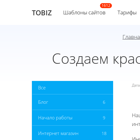
TOBIZ
Шаблоны сайтов
Тарифы
Главна
Создаем кра
Дат
Все
Блог
6
На
Начало работы
9
инт
Интернет магазин
18
Инс