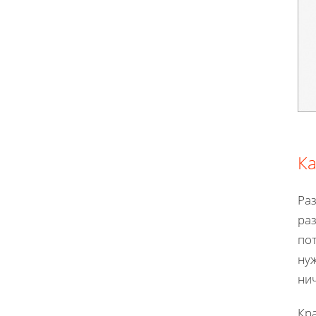
Ка
Ра
раз
по
нуж
нич
Кра