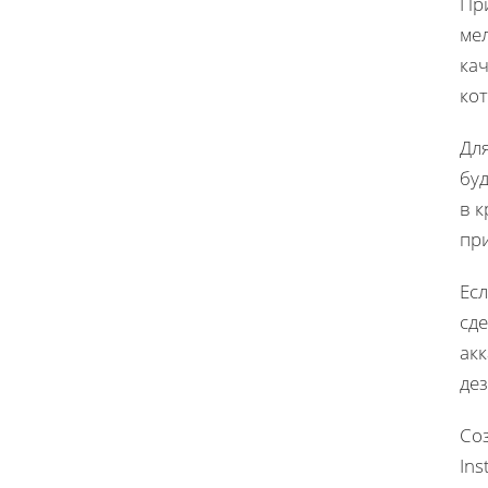
При
ме
кач
ко
Дл
буд
в к
пр
Ес
сде
акк
де
Со
In