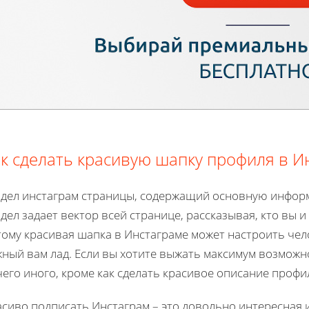
к сделать красивую шапку профиля в И
здел инстаграм страницы, содержащий основную информ
дел задает вектор всей странице, рассказывая, кто вы и
тому красивая шапка в Инстаграме может настроить чел
ный вам лад. Если вы хотите выжать максимум возможнос
его иного, кроме как сделать красивое описание профи
сиво подписать Инстаграм – это довольно интересная 