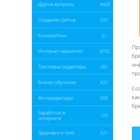
Другие вопросы
4428
Создание сайтов
237
Копирайтинг
51
Пр
Интернет маркетинг
8732
бр
ин
Текстовые редакторы
281
пр
Бизнес обучение
437
Со
как
Фоторедакторы
505
бре
Заработок в
125
интернете
Здоровье и тело
521