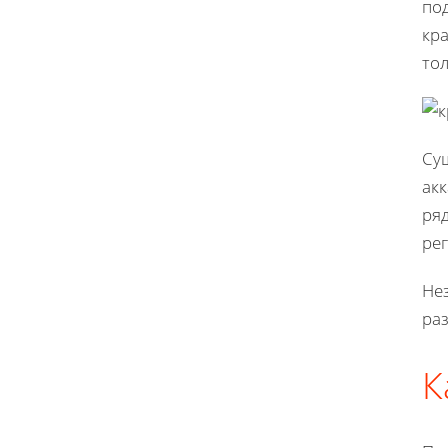
по
кр
тол
Су
ак
ря
рег
Нез
раз
К