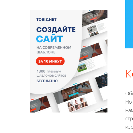
К
Обы
Но 
на
стр
из