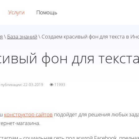
Услуги
Помощь
я
\
База знаний
\ Создаем красивый фон для текста в Ин
сивый фон для текста
а публикации: 22-03-2019
11993
ш
конструктор сайтов
подойдет для решения любых зада
ернет-магазина.
таграм – социальная сеть под эгидой Facebook, предна