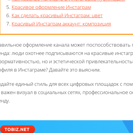
5.
Красивое оформление Инстаграм
6.
Как сделать красивый Инстаграм: цвет
7.
Красивый Инстаграм аккаунт: композиция
авильное оформление канала может поспособствовать
енда: люди охотнее подписываются на красивые инстаг
формативностью, но и эстетической привлекательность
офиля в Инстаграме? Давайте это выясним.
здайте единый стиль для всех цифровых площадок с п
 важен визуал в социальных сетях, профессиональное о
нду.