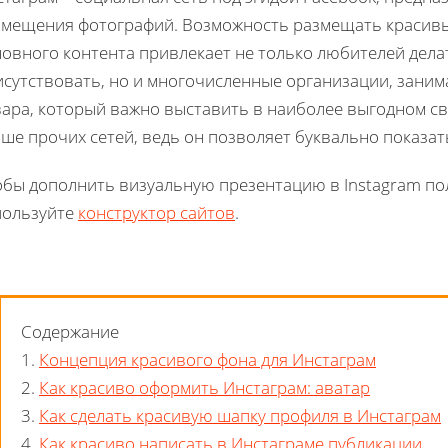
змещения фотографий. Возможность размещать красивые
новного контента привлекает не только любителей дела
исутствовать, но и многочисленные организации, зани
ара, который важно выставить в наиболее выгодном све
ше прочих сетей, ведь он позволяет буквально показат
обы дополнить визуальную презентацию в Instagram п
пользуйте
конструктор сайтов
.
Содержание
1.
Концепция красивого фона для Инстаграм
2.
Как красиво оформить Инстаграм: аватар
3.
Как сделать красивую шапку профиля в Инстаграм
4.
Как красиво написать в Инстаграме публикации