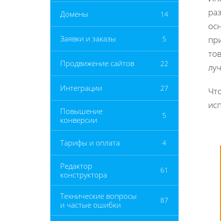
ра
Домены
14
ос
Заявки и заказы
5
пр
тов
Продвижение сайтов
22
луч
Интеграции
27
Чт
ис
Повышение
5
конверсии
Тарифы и оплата
4
Редактор
61
конструктора
Технические вопросы
87
и частые ошибки