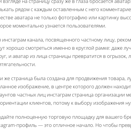
 взгляде на страницу сразу же в глаза бросается аватар
лькать рядом с каждым оставленным с него комментарие
естве аватара не только фотографию или картинку высо
торое моментально узнается пользователями.
я инстаграм канала, посвященного частному лицу, реко
ут хорошо смотреться именно в круглой рамке: даже лу
руг, и аватар из лица страницы превратится в огрызок,
итягательности.
ли же страница была создана для продвижения товара, 
ланное изображение, в центре которого должен находит
аунтов частных лиц инстаграм страница организации м
зориентации клиентов, потому к выбору изображения ну
здайте полноценную торговую площадку для вашего бре
stagram-профиль — это отличное начало. Но чтобы пре