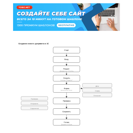
Создание нового документа в 1С
Старт
Вход
Раздел
Документы / Отчёты
Создать
Кнопка "Создать"
Дата
Форма
Заполнить поля
Номер
Описание
Проверка
Проверка
Исправить
Сохранение
Сохранить
Готово
Документ в базе