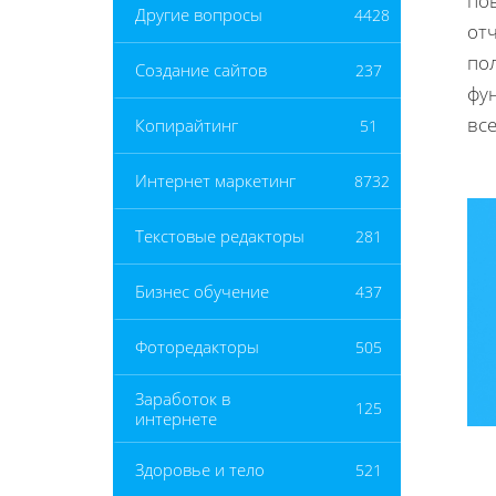
по
Другие вопросы
4428
от
пол
Создание сайтов
237
фу
вс
Копирайтинг
51
Интернет маркетинг
8732
Текстовые редакторы
281
Бизнес обучение
437
Фоторедакторы
505
Заработок в
125
интернете
Здоровье и тело
521