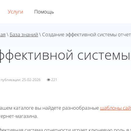
Услуги
Помощь
ная
\
База знаний
\ Создание эффективной системы отче
ффективной системы
а публикации: 25-02-2026
221
нашем каталоге вы найдете разнообразные
шаблоны сай
ернет-магазина.
фективная система отчетности играет ключевую роль в