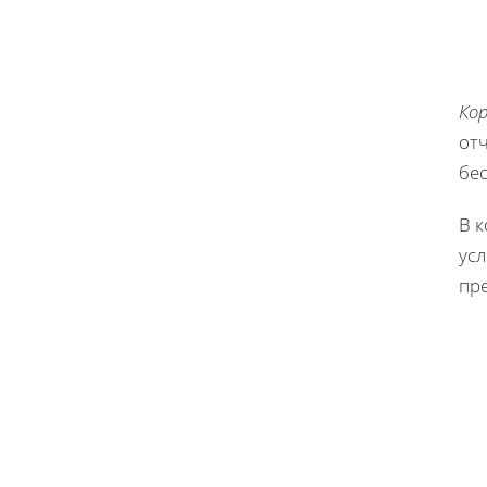
Ко
от
бе
В 
усл
пре