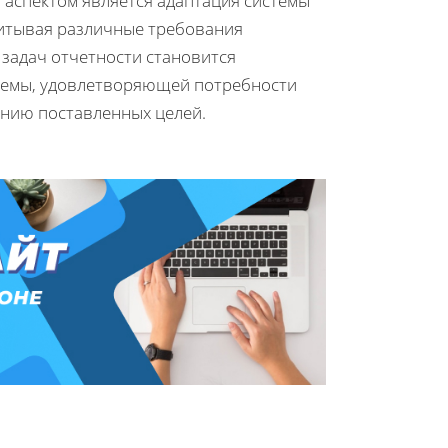
аспектом является адаптация системы
читывая различные требования
 задач отчетности становится
стемы, удовлетворяющей потребности
ению поставленных целей.