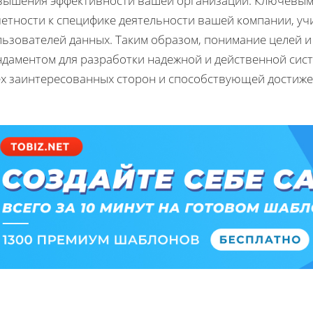
вышения эффективности вашей организации. Ключевым 
четности к специфике деятельности вашей компании, у
ьзователей данных. Таким образом, понимание целей и
ндаментом для разработки надежной и действенной си
ех заинтересованных сторон и способствующей достиж