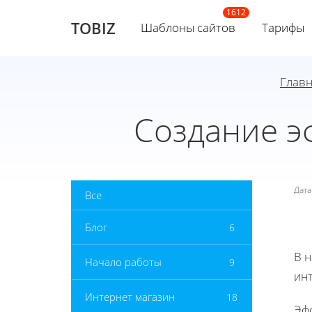
TOBIZ
Шаблоны сайтов
Тарифы
Глав
Создание э
Дат
Все
Блог
6
В 
Начало работы
9
инт
Интернет магазин
18
Эф