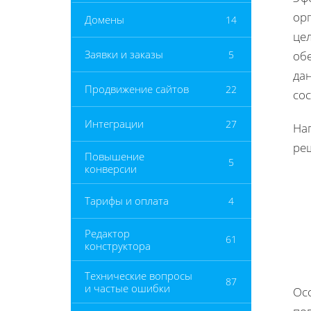
ор
Домены
14
цел
Заявки и заказы
5
об
дан
Продвижение сайтов
22
со
Интеграции
27
На
ре
Повышение
5
конверсии
Тарифы и оплата
4
Редактор
61
конструктора
Технические вопросы
87
и частые ошибки
Осо