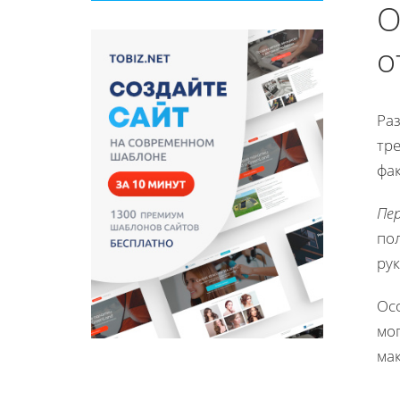
О
о
Раз
тр
фа
Пе
по
рук
Ос
мог
ма