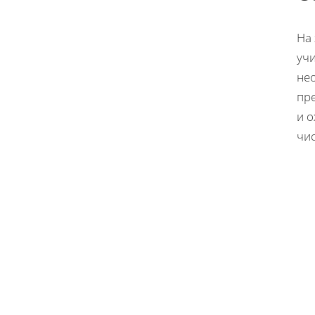
На
уч
не
пр
и 
чи