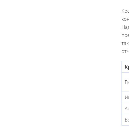
Кр
ко
На
пр
та
от
К
Г
И
А
Б