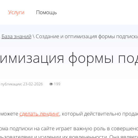
Услуги
Помощь
\
База знаний
\ Создание и оптимизация формы подписки
тимизация формы под
а публикации: 23-02-2026
199
 можете
сделать лендинг
, который действительно прода
рма подписки на сайте играет важную роль в совершен
льзователями и усилении их вовлеченности. Она являе