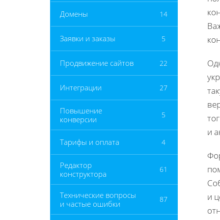
ко
Домены
14
Ва
Заявки и заказы
5
кон
Од
Продвижение сайтов
22
укр
Интеграции
27
так
ве
Повышение
5
то
конверсии
и а
Тарифы и оплата
4
Фор
Редактор
по
61
конструктора
Со
Технические вопросы
и 
87
и частые ошибки
от