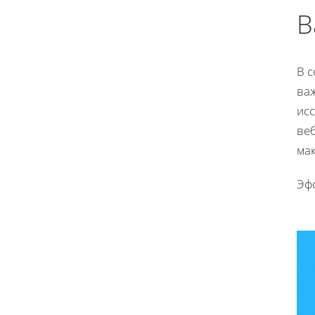
В
В 
ва
ис
веб
ма
Эф