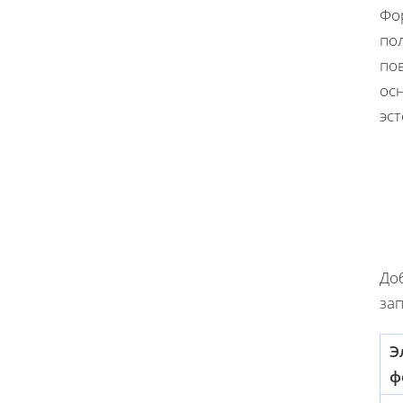
Фор
по
по
ос
эс
До
за
Э
ф