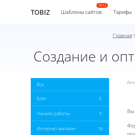
TOBIZ
Шаблоны сайтов
Тарифы
Главная
Создание и оп
Дат
Все
Блог
6
Вы
Начало работы
9
Фо
Интернет магазин
18
по