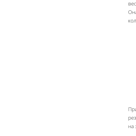
вес
Он
кол
Пр
ре
на