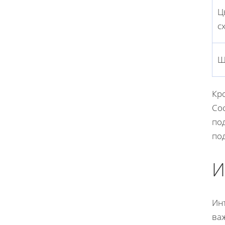
Ц
с
Ш
Кр
Сос
под
по
И
Ин
ва