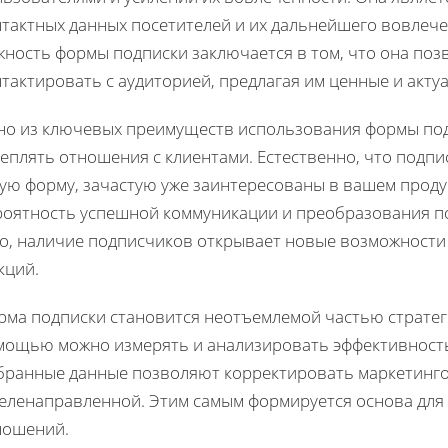
нтактных данных посетителей и их дальнейшего вовлече
жность формы подписки заключается в том, что она по
тактировать с аудиторией, предлагая им ценные и акту
но из ключевых преимуществ использования формы под
еплять отношения с клиентами. Естественно, что подпи
ую форму, зачастую уже заинтересованы в вашем продук
роятность успешной коммуникации и преобразования п
го, наличие подписчиков открывает новые возможност
кций.
ма подписки становится неотъемлемой частью стратеги
мощью можно измерять и анализировать эффективность
бранные данные позволяют корректировать маркетингов
целенаправленной. Этим самым формируется основа для
ношений.