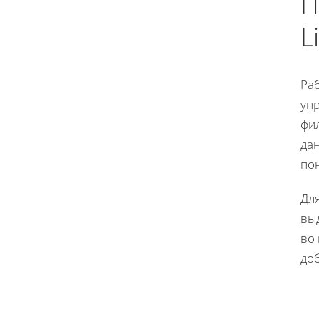
П
L
Раб
уп
фи
да
по
Дл
вы
во 
до