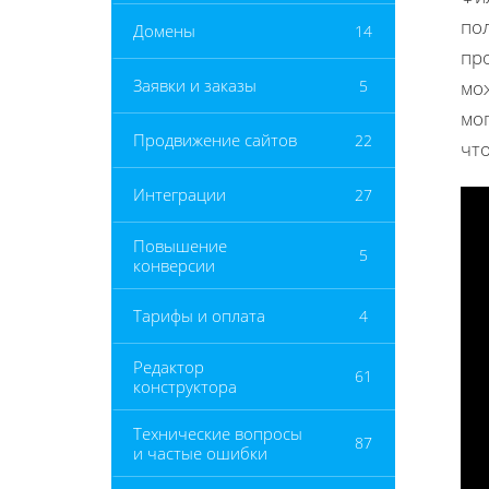
по
Домены
14
про
Заявки и заказы
5
мо
мог
Продвижение сайтов
22
что
Интеграции
27
Повышение
5
конверсии
Тарифы и оплата
4
Редактор
61
конструктора
Технические вопросы
87
и частые ошибки