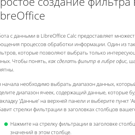
ростое создание фильтра 
ibreOffice
ота с данными в LibreOffice Calc предоставляет множес
рощения процессов обработки информации. Один из та
льтров, которые позволяют выбрать только интересующ
нных. Чтобы понять,
как сделать фильтр в либре офис
, ш
нятны.
я начала необходимо выбрать диапазон данных, которы
делите диапазон ячеек, содержащий данные, которые бу
вкладку 'Данные' на верхней панели и выберите пункт '
бавит стрелки фильтрации в заголовках столбцов вашег
Нажмите на стрелку фильтрации в заголовке столб
значений в этом столбце.