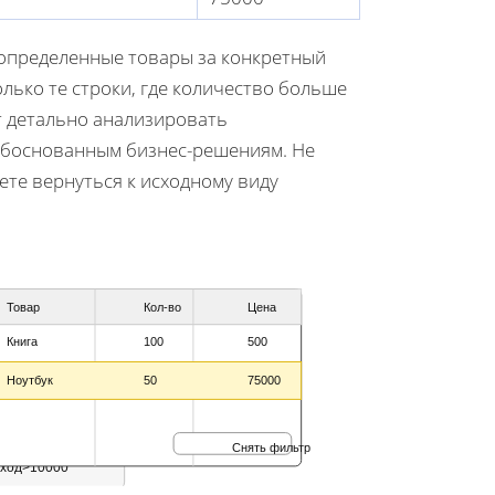
определенные товары за конкретный
лько те строки, где количество больше
т детально анализировать
 обоснованным бизнес-решениям. Не
ете вернуться к исходному виду
Товар
Кол-во
Цена
Книга
100
500
Ноутбук
50
75000
Снять фильтр
ход>10000