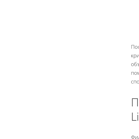
По
кри
об
по
спо
П
L
Фи