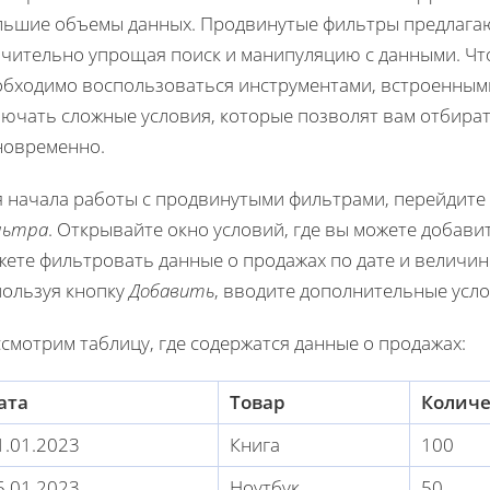
льшие объемы данных. Продвинутые фильтры предлага
ачительно упрощая поиск и манипуляцию с данными. Чт
бходимо воспользоваться инструментами, встроенными в
лючать сложные условия, которые позволят вам отбира
новременно.
я начала работы с продвинутыми фильтрами, перейдите
льтра
. Открывайте окно условий, где вы можете добав
жете фильтровать данные о продажах по дате и величин
пользуя кнопку
Добавить
, вводите дополнительные усло
смотрим таблицу, где содержатся данные о продажах:
ата
Товар
Количе
1.01.2023
Книга
100
5.01.2023
Ноутбук
50