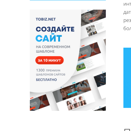
ин
дат
ре
бо