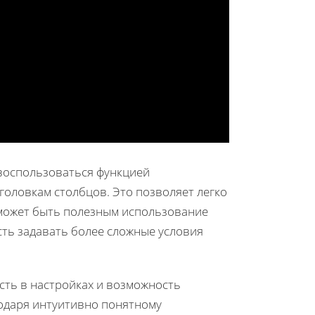
воспользоваться функцией
аголовкам столбцов. Это позволяет легко
 может быть полезным использование
ть задавать более сложные условия
ть в настройках и возможность
годаря интуитивно понятному