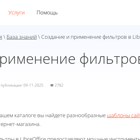
Услуги
Помощь
я
\
База знаний
\ Создание и применение фильтров в Libr
рименение фильтров 
а публикации: 09-11-2025
2782
нашем каталоге вы найдете разнообразные
шаблоны сай
ернет-магазина.
льтры в LibreOffice предоставляют мощные инструменты