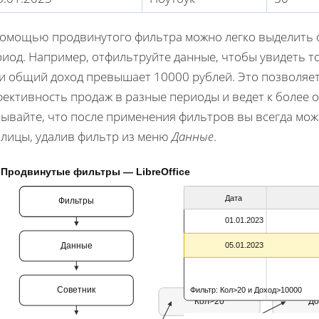
помощью продвинутого фильтра можно легко выделить 
иод. Например, отфильтруйте данные, чтобы увидеть то
 и общий доход превышает 10000 рублей. Это позволяе
фективность продаж в разные периоды и ведет к более
ывайте, что после применения фильтров вы всегда мож
блицы, удалив фильтр из меню
Данные
.
Продвинутые фильтры — LibreOffice
Дата
Фильтры
01.01.2023
Данные
05.01.2023
Советник
Фильтр: Кол>20 и Доход>10000
Кол>20
До