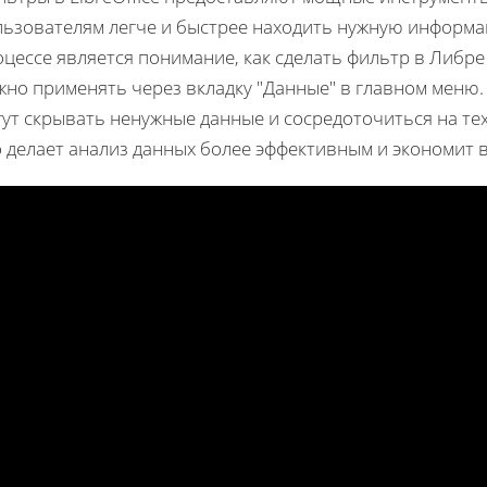
льзователям легче и быстрее находить нужную информа
цессе является понимание, как сделать фильтр в Либре
жно применять через вкладку "Данные" в главном меню
ут скрывать ненужные данные и сосредоточиться на те
 делает анализ данных более эффективным и экономит 