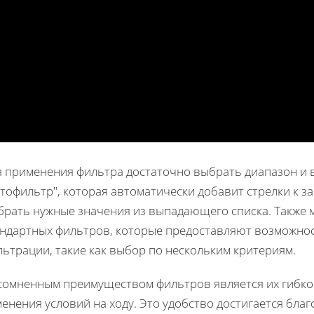
я применения фильтра достаточно выбрать диапазон и 
тофильтр", которая автоматически добавит стрелки к з
брать нужные значения из выпадающего списка. Также
андартных фильтров, которые предоставляют возможноc
ьтрации, такие как выбор по нескольким критериям.
сомненным преимуществом фильтров является их гибкос
енения условий на ходу. Это удобство достигается бла