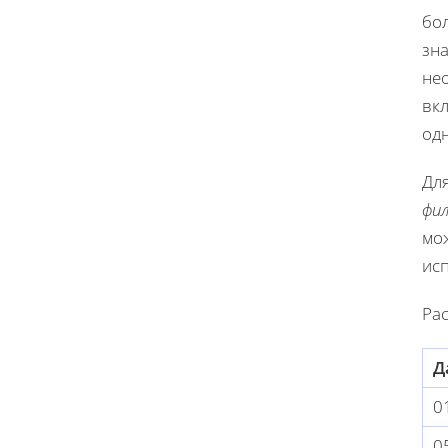
бо
зн
нео
вк
од
Дл
фи
мо
ис
Рас
Д
0
0