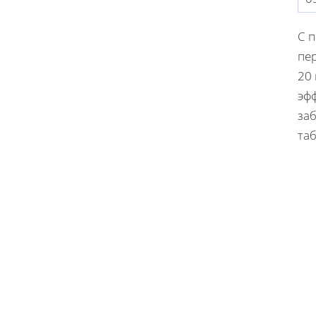
С 
пер
20
эф
заб
та