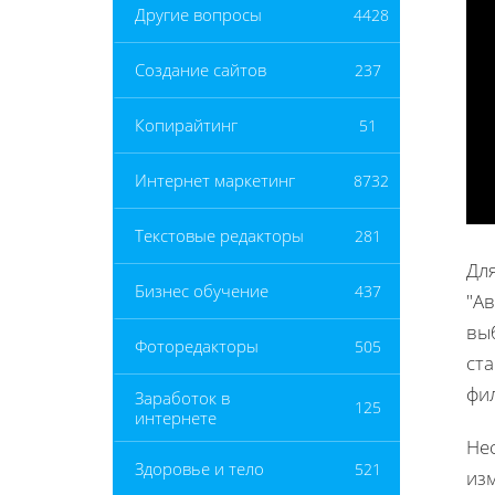
Другие вопросы
4428
Создание сайтов
237
Копирайтинг
51
Интернет маркетинг
8732
Текстовые редакторы
281
Дл
Бизнес обучение
437
"Ав
вы
Фоторедакторы
505
ст
фил
Заработок в
125
интернете
Не
Здоровье и тело
521
изм