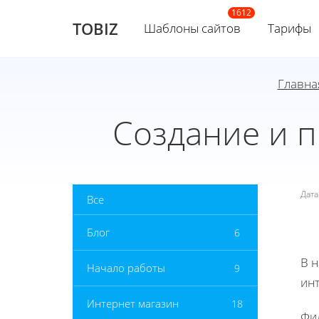
TOBIZ
Шаблоны сайтов
Тарифы
Главна
Создание и п
Дат
Все
Блог
6
В 
Начало работы
9
инт
Интернет магазин
18
Фи