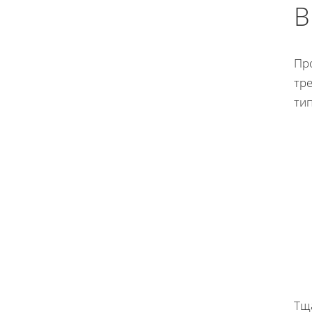
В
Пр
тр
ти
Тщ