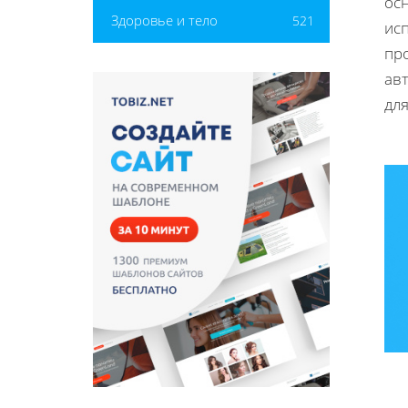
осн
Здоровье и тело
521
ис
пр
ав
для