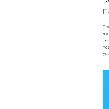
п
Про
дан
не
по
он