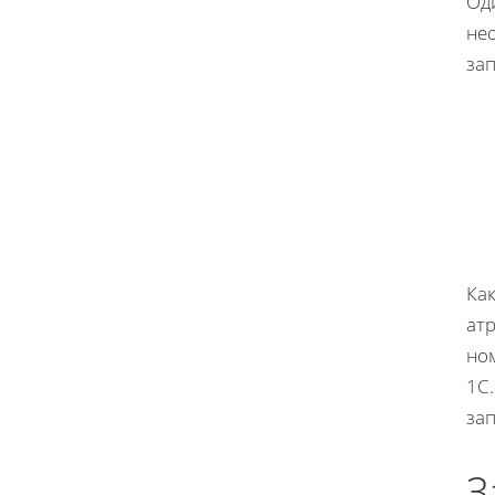
Од
не
за
Как
ат
но
1С
зап
З