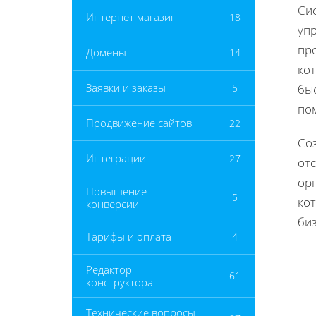
Си
Интернет магазин
18
уп
про
Домены
14
ко
Заявки и заказы
5
бы
по
Продвижение сайтов
22
Соз
Интеграции
27
от
ор
Повышение
5
ко
конверсии
биз
Тарифы и оплата
4
Редактор
61
конструктора
Технические вопросы