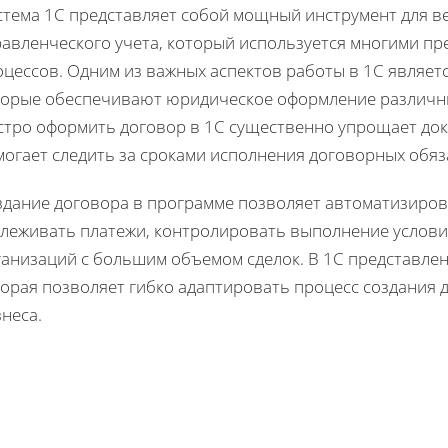
стема 1С представляет собой мощный инструмент для ве
равленческого учета, который используется многими п
цессов. Одним из важных аспектов работы в 1С являет
торые обеспечивают юридическое оформление различн
стро оформить договор в 1С существенно упрощает док
могает следить за сроками исполнения договорных обяз
дание договора в программе позволяет автоматизирова
слеживать платежи, контролировать выполнение услови
ганизаций с большим объемом сделок. В 1С представлен
торая позволяет гибко адаптировать процесс создания 
неса.