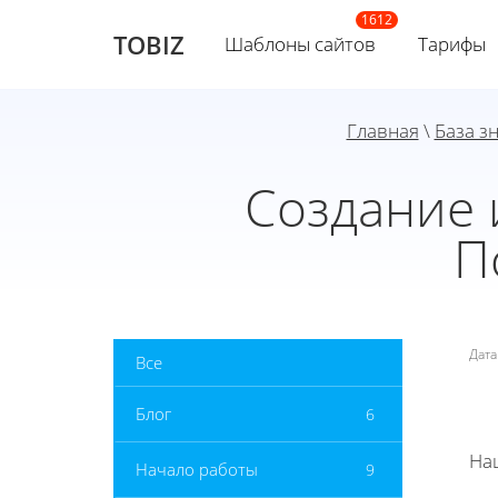
TOBIZ
Шаблоны сайтов
Тарифы
Главная
\
База з
Создание 
П
Дат
Все
Блог
6
На
Начало работы
9