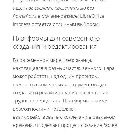
ищет
как сделать презентацию без
PowerPoint
в офлайн-режиме, LibreOffice
Impress остается отличным выбором.
Платформы для совместного
создания и редактирования
В современном мире, где команда,
находящаяся в разных частях земного шара,
может работать над одним проектом,
важность совместных инструментов для
создания и редактирования презентаций
трудно переоценить. Платформы с этими
возможностями позволяют
взаимодействовать с коллегами в реальном
времени, что делает процесс создания более