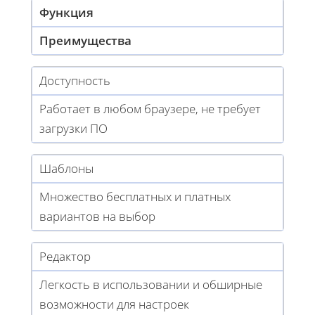
Функция
Преимущества
Доступность
Работает в любом браузере, не требует
загрузки ПО
Шаблоны
Множество бесплатных и платных
вариантов на выбор
Редактор
Легкость в использовании и обширные
возможности для настроек