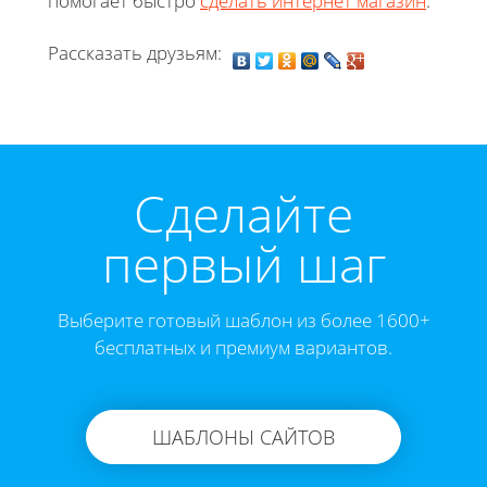
помогает быстро
сделать интернет магазин
.
Рассказать друзьям:
Cделайте
первый шаг
Выберите готовый шаблон из более 1600+
бесплатных и премиум вариантов.
ШАБЛОНЫ САЙТОВ