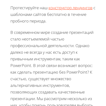
Протестируйте наш
конструктор лендингов
с
шаблонами сайтов бесплатно в течение
пробного периода.
В современном мире создание презентаций
стало неотъемлемой частью
профессиональной деятельности. Однако
далеко не всегда у нас есть доступ к
привычным инструментам, таким как
PowerPoint. В этой связи возникает вопрос:
как сделать презентацию без PowerPoint? К
счастью, существует множество
альтернативных инструментов,
позволяющих создавать качественные
презентации. Мы рассмотрим несколько из
них, чтобы помочь пользователям выбрать