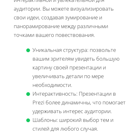
аудитории. Вы можете визуализировать
свои идеи, создавая зумирование и
панорамирование между различными
точками вашего повествования.
Уникальная структура: позвольте
вашим зрителям увидеть большую
картину своей презентации и
увеличивать детали по мере
необходимости.
Интерактивность: Презентации в
Prezi более динамичны, что помогает
удерживать интерес аудитории.
Шаблоны: широкий выбор тем и
стилей для любого случая.