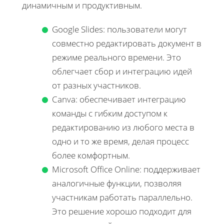
динамичным и продуктивным.
Google Slides: пользователи могут
совместно редактировать документ в
режиме реального времени. Это
облегчает сбор и интеграцию идей
от разных участников.
Canva: обеспечивает интеграцию
команды с гибким доступом к
редактированию из любого места в
одно и то же время, делая процесс
более комфортным.
Microsoft Office Online: поддерживает
аналогичные функции, позволяя
участникам работать параллельно.
Это решение хорошо подходит для