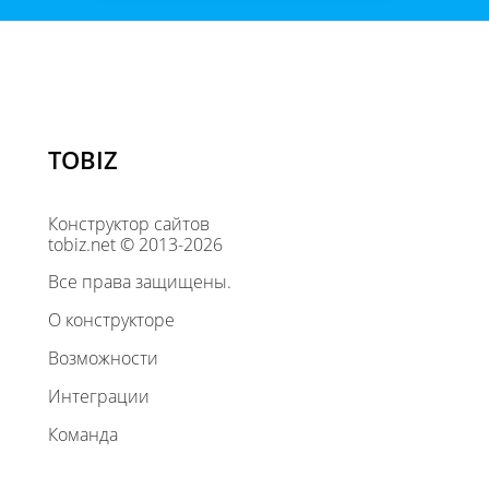
TOBIZ
Конструктор сайтов
tobiz.net © 2013-2026
Все права защищены.
О конструкторе
Возможности
Интеграции
Команда