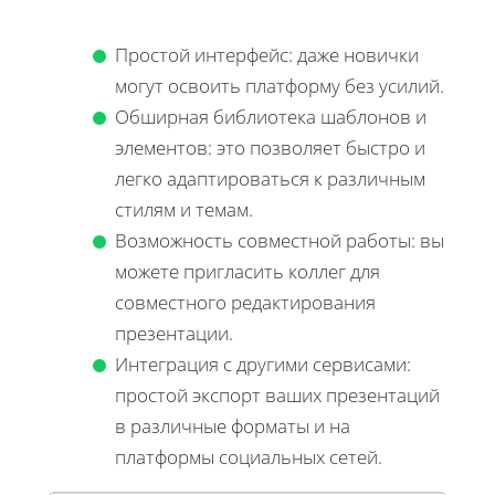
Простой интерфейс: даже новички
могут освоить платформу без усилий.
Обширная библиотека шаблонов и
элементов: это позволяет быстро и
легко адаптироваться к различным
стилям и темам.
Возможность совместной работы: вы
можете пригласить коллег для
совместного редактирования
презентации.
Интеграция с другими сервисами:
простой экспорт ваших презентаций
в различные форматы и на
платформы социальных сетей.