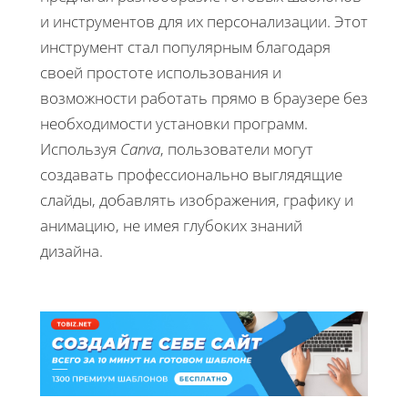
и инструментов для их персонализации. Этот
инструмент стал популярным благодаря
своей простоте использования и
возможности работать прямо в браузере без
необходимости установки программ.
Используя
Canva
, пользователи могут
создавать профессионально выглядящие
слайды, добавлять изображения, графику и
анимацию, не имея глубоких знаний
дизайна.