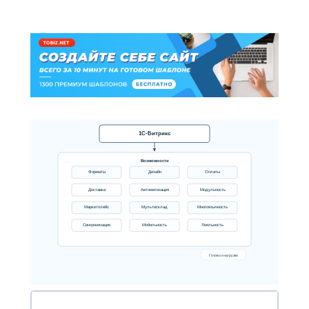
1С-Битрикс
Возможности
Форматы
Дизайн
Оплаты
Доставка
Автоматизация
Модульность
Маркетплейс
Мультисклад
Многоязычность
Синхронизация
Мобильность
Лояльность
Готово к нагрузке