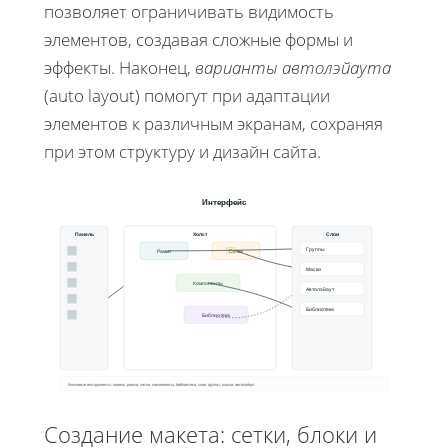
позволяет ограничивать видимость
элементов, создавая сложные формы и
эффекты. Наконец,
варианты автолэйаута
(auto layout) помогут при адаптации
элементов к различным экранам, сохраняя
при этом структуру и дизайн сайта.
Интерфейс
Панель
Холст
Слои
Группы
Рамки
Сетки
Маски
Компоненты
Автолэйаут
Библиотека
Библиотека
Ключевые инструменты: панель, рамки, сетки, компоненты, библиотека, слои, группы, маски, автолэйаут
Создание макета: сетки, блоки и