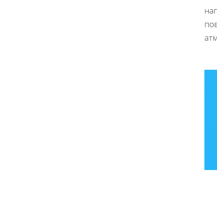
на
по
ат