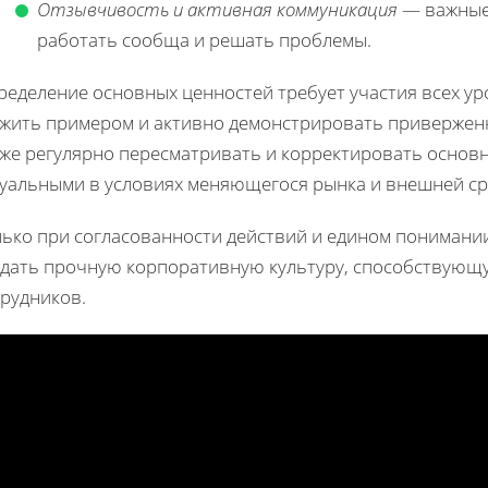
Отзывчивость и активная коммуникация
— важные
работать сообща и решать проблемы.
ределение основных ценностей требует участия всех у
ужить примером и активно демонстрировать привержен
кже регулярно пересматривать и корректировать основн
туальными в условиях меняющегося рынка и внешней ср
лько при согласованности действий и едином понимани
здать прочную корпоративную культуру, способствующу
трудников.