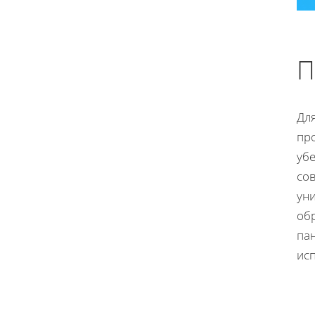
П
Дл
пр
убе
со
ун
об
пан
ис