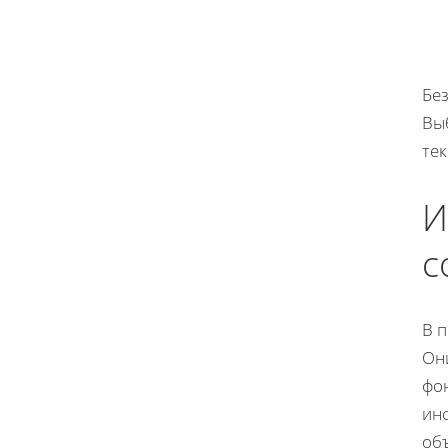
Без
Вы
те
И
с
В 
Он
фо
ин
об