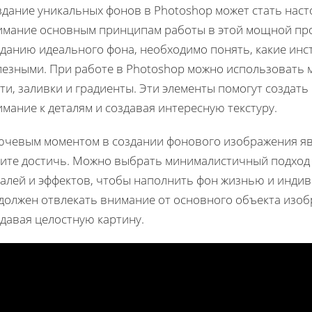
здание уникальных фонов в Photoshop может стать наст
имание основным принципам работы в этой мощной про
данию идеального фона, необходимо понять, какие инс
лезными. При работе в Photoshop можно использовать м
ти, заливки и градиенты. Эти элементы помогут создат
мание к деталям и создавая интересную текстуру.
ючевым моментом в создании фонового изображения явл
тите достичь. Можно выбрать минималистичный подход 
талей и эффектов, чтобы наполнить фон жизнью и инди
 должен отвлекать внимание от основного объекта изоб
давая целостную картину.