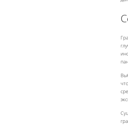
С
Гр
глу
ин
пан
Выб
чт
ср
эк
Су
гра