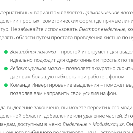
ьтернативным вариантом является
Прямолинейное лассо
делении простых геометрических форм, где прямые лин
нтур. Не забывайте использовать
Быстрое выделение
, к
делять области путем простого проведения кистью по н
Волшебная палочка
– простой инструмент для выдел
идеально подходит для однотонных и простых по те
Редактируемая маска
– позволяет аккуратно скрыть
дает вам большую гибкость при работе с фоном.
Команда
Инвертирование выделения
– поможет выд
позволяя вам направить свои усилия на фон.
гда выделение закончено, вы можете перейти к его мод
еленной области, добавление или удаление частей. Эт
мандам, доступным в меню
Выделение
>
Модификация
. О
льнейшего глубинного редактирования и настройки ваш