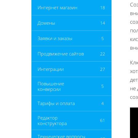
Со
Интернет магазин
18
вн
соз
Домены
14
по
Заявки и заказы
5
кис
вни
Продвижение сайтов
22
Кл
Интеграции
27
хо
де
Повышение
5
не
конверсии
соз
Тарифы и оплата
4
Редактор
61
конструктора
Технические вопросы