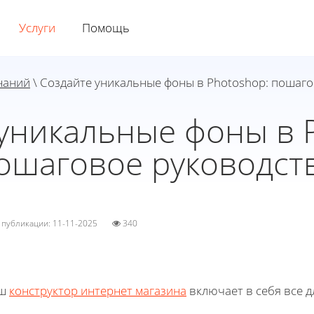
Услуги
Помощь
наний
\ Создайте уникальные фоны в Photoshop: пошаг
уникальные фоны в 
ошаговое руководст
а публикации: 11-11-2025
340
ш
конструктор интернет магазина
включает в себя все д