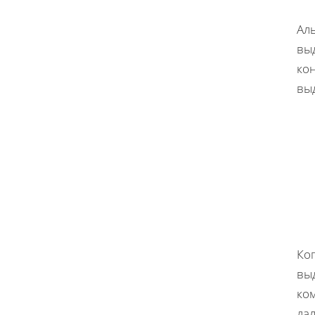
Ал
вы
ко
вы
Ко
выд
ко
да