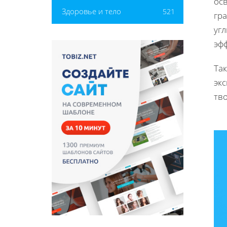
ос
Здоровье и тело
521
гр
угл
эфф
Та
эк
тв