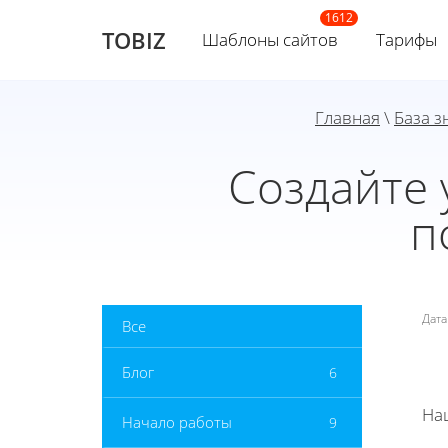
TOBIZ
Шаблоны сайтов
Тарифы
Главная
\
База з
Создайте 
п
Дат
Все
Блог
6
На
Начало работы
9