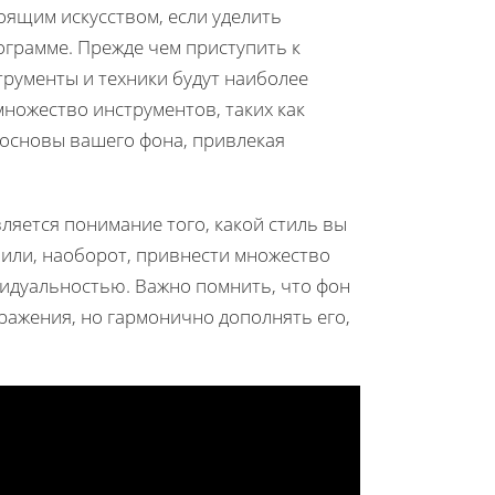
оящим искусством, если уделить
грамме. Прежде чем приступить к
трументы и техники будут наиболее
ножество инструментов, таких как
ь основы вашего фона, привлекая
яется понимание того, какой стиль вы
или, наоборот, привнести множество
видуальностью. Важно помнить, что фон
ражения, но гармонично дополнять его,