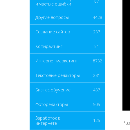
87
и частые ошибки
Другие вопросы
4428
Создание сайтов
237
Копирайтинг
51
Интернет маркетинг
8732
Текстовые редакторы
281
Бизнес обучение
437
Фоторедакторы
505
Заработок в
125
Раз
интернете