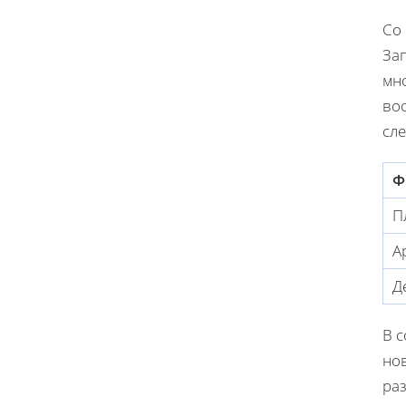
Со
За
мн
вос
сле
Ф
П
А
Д
В 
но
ра