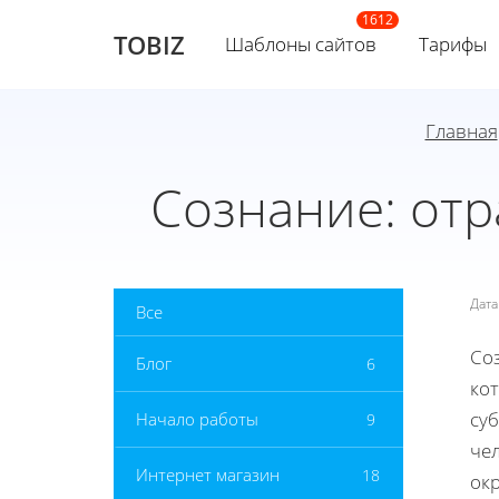
TOBIZ
Шаблоны сайтов
Тарифы
Главная
Сознание: отр
Дат
Все
Соз
Блог
6
ко
су
Начало работы
9
че
Интернет магазин
18
ок