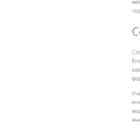
ме
по
С
Со
Его
ка
фо
Уч
его
мо
мы