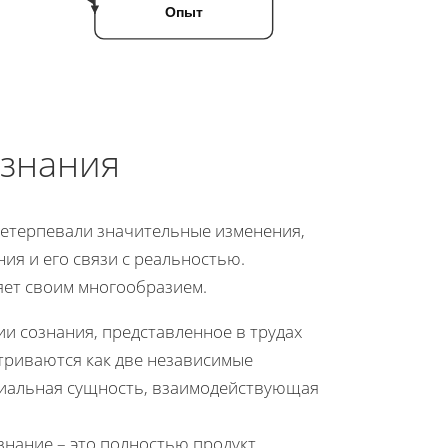
Опыт
ознания
ретерпевали значительные изменения,
я и его связи с реальностью.
яет своим многообразием.
ии сознания, представленное в трудах
атриваются как две независимые
риальная сущность, взаимодействующая
ознание – это полностью продукт