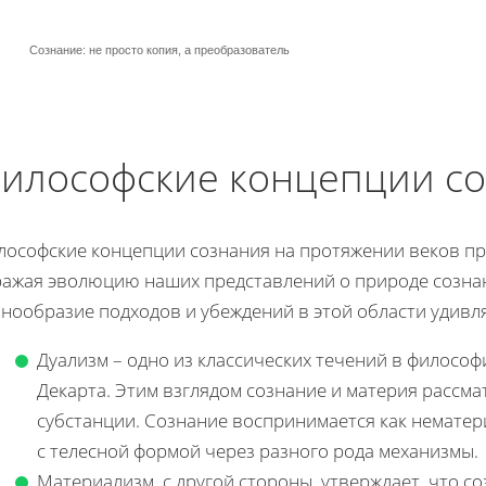
Сознание: не просто копия, а преобразователь
илософские концепции с
лософские концепции сознания на протяжении веков п
ражая эволюцию наших представлений о природе сознани
знообразие подходов и убеждений в этой области удивл
Дуализм – одно из классических течений в философ
Декарта. Этим взглядом сознание и материя рассм
субстанции. Сознание воспринимается как немате
с телесной формой через разного рода механизмы.
Материализм, с другой стороны, утверждает, что с