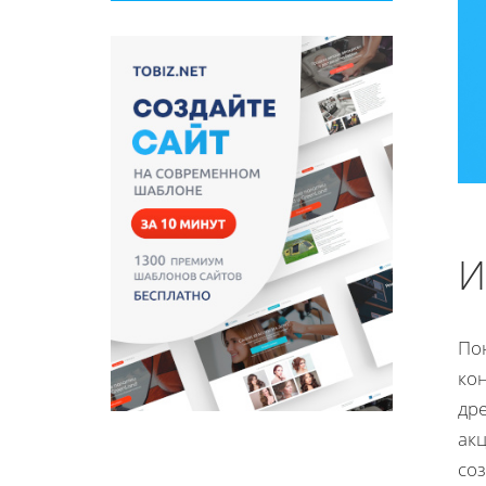
И
По
кон
др
ак
соз