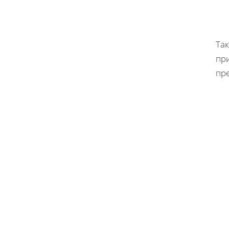
Так
пр
пр