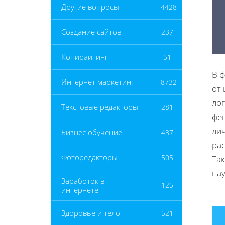
Другие вопросы
4428
Создание сайтов
237
Копирайтинг
51
В 
Интернет маркетинг
8732
от
ло
Текстовые редакторы
281
фе
ли
Бизнес обучение
437
рас
Фоторедакторы
505
Та
на
Заработок в
125
интернете
Здоровье и тело
521