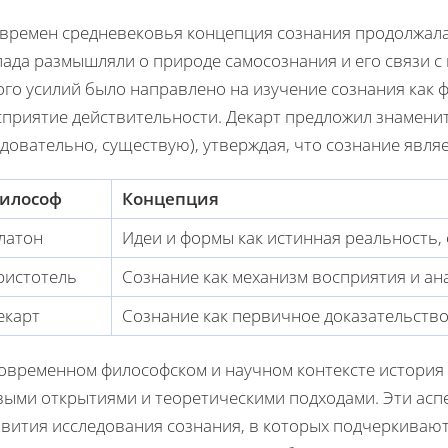
 времен средневековья концепция сознания продолжала
пада размышляли о природе самосознания и его связи 
ого усилий было направлено на изучение сознания как 
приятие действительности. Декарт предложил знаменито
довательно, существую), утверждая, что сознание явл
илософ
Концепция
латон
Идеи и формы как истинная реальность,
ристотель
Сознание как механизм восприятия и а
екарт
Сознание как первичное доказательств
современном философском и научном контексте история 
выми открытиями и теоретическими подходами. Эти асп
звития исследования сознания, в которых подчеркиваю