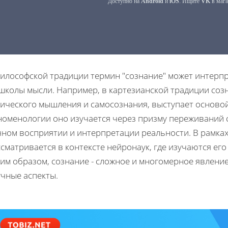
философской традиции термин "сознание" может интерп
 школы мысли. Например, в картезианской традиции соз
гического мышления и самосознания, выступает основой
номенологии оно изучается через призму переживаний с
чном восприятии и интерпретации реальности. В рамках
сматривается в контексте нейронаук, где изучаются ег
ким образом, сознание - сложное и многомерное явлен
учные аспекты.