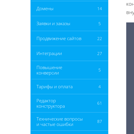
кон
Домены
14
вн
Заявки и заказы
5
Продвижение сайтов
22
Интеграции
27
Повышение
5
конверсии
Тарифы и оплата
4
Редактор
61
конструктора
Технические вопросы
87
и частые ошибки