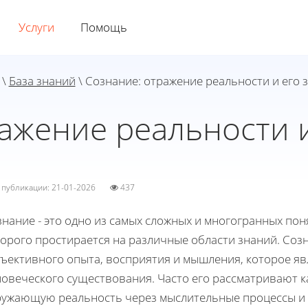
Услуги
Помощь
\
База знаний
\ Сознание: отражение реальности и его 
ажение реальности 
а публикации: 21-01-2026
437
нание - это одно из самых сложных и многогранных пон
торого простирается на различные области знаний. Соз
бъективного опыта, восприятия и мышления, которое я
ловеческого существования. Часто его рассматривают к
ружающую реальность через мыслительные процессы и 