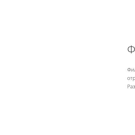
Ф
Фи
от
Ра