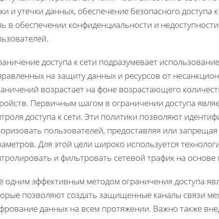
ки и утечки данных, обеспечение безопасного доступа 
ль в обеспечении конфиденциальности и недоступност
льзователей.
раничение доступа к сети подразумевает использование
правленных на защиту данных и ресурсов от несанкцион
раничений возрастает на фоне возрастающего количест
тройств. Первичным шагом в ограничении доступа явля
нтроля доступа к сети. Эти политики позволяют иденти
торизовать пользователей, предоставляя или запрещая 
аметров. Для этой цели широко используется технолог
нтролировать и фильтровать сетевой трафик на основе
ё одним эффективным методом ограничения доступа явл
торые позволяют создать защищенные каналы связи меж
фрование данных на всем протяжении. Важно также вне