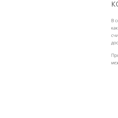
к
В 
как
сч
дос
Пр
ме