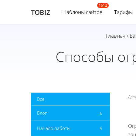
TOBIZ
Шаблоны сайтов
Тарифы
Главная
\
Ба
Способы огр
Дат
Все
Блог
6
Ог
Начало работы
9
защ