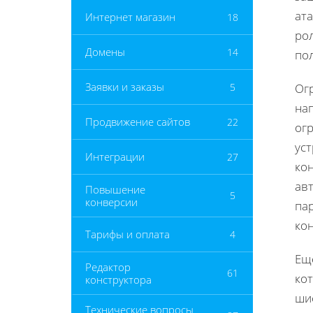
ата
Интернет магазин
18
ро
Домены
14
по
Заявки и заказы
5
Ог
на
Продвижение сайтов
22
ог
ус
Интеграции
27
ко
ав
Повышение
5
конверсии
пар
ко
Тарифы и оплата
4
Ещ
Редактор
61
ко
конструктора
ши
Технические вопросы