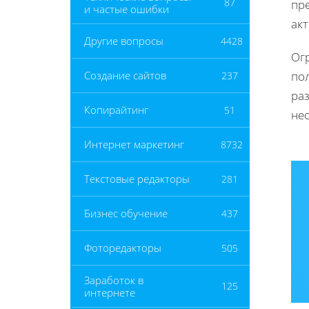
87
пр
и частые ошибки
акт
Другие вопросы
4428
Ог
пол
Создание сайтов
237
ра
Копирайтинг
51
не
Интернет маркетинг
8732
Текстовые редакторы
281
Бизнес обучение
437
Фоторедакторы
505
Заработок в
125
интернете