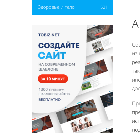
Здоровье и тело
521
А
Со
из
ре
так
ин
дос
Пр
пр
ис
по