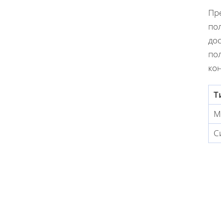
Пр
по
до
пол
ко
Т
М
С