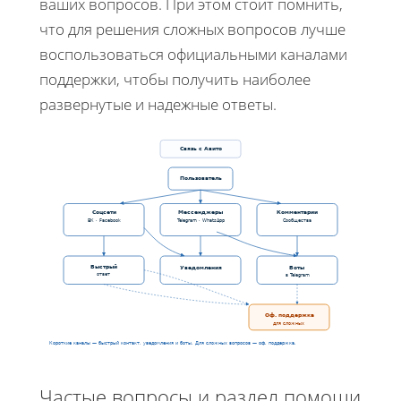
ваших вопросов. При этом стоит помнить,
что для решения сложных вопросов лучше
воспользоваться официальными каналами
поддержки, чтобы получить наиболее
развернутые и надежные ответы.
Связь с Авито
Пользователь
Соцсети
Мессенджеры
Комментарии
ВК · Facebook
Telegram · WhatsApp
Сообщества
Быстрый
Уведомления
Боты
ответ
в Telegram
Оф. поддержка
для сложных
Короткие каналы — быстрый контакт, уведомления и боты. Для сложных вопросов — оф. поддержка.
Частые вопросы и раздел помощи