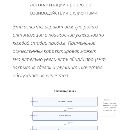
автоматизации процессов
взаимодействия с клиентами.
Эти аспекты играют важную роль в
оптимизации и повышении успешности
каждой стадии продаж. Применение
осмысленных корректировок может
значительно увеличить общий процент
закрытия сделок и улучшить качество
обслуживания клиентов.
Ключевые точки
Коротко
Анализ этапов
показатели
Анализ → выявить
Узкие места → понять
Оценка → сравнить
потери
Инициативы → внедрить
Узкие места
интервью
причины
Оценка данных
количеств