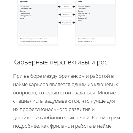
Фриланс
Найм
Налоги сами
Налоги от фирмы
Налоги
Страховки сами
Страховки
Вычеты
Отпуск
Гибкий график
Меньше гибкости
Гибкость
Нерегулярный
Соцпакет
доход
Стабильный
доход
Соцгарантии
Фриланс: свобода, но нестабильность
Учитывайте при выборе
Найм: стабильность, меньше свободы
личные приоритеты
Карьерные перспективы и рост
При выборе между фрилансом и работой в
найме карьера является одним из ключевых
вопросов, которым стоит задаться. Многие
специалисты задумываются, что лучше для
их профессионального развития и
достижения амбициозных целей. Рассмотрим
подробнее, как фриланс и работа в найме