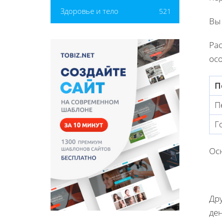
Здоровье и тело
521
Вы
Ра
ос
П
П
Г
Ос
Дру
де