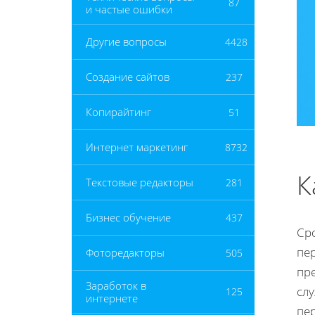
87
и частые ошибки
Другие вопросы
4428
Создание сайтов
237
Копирайтинг
51
Интернет маркетинг
8732
К
Текстовые редакторы
281
Бизнес обучение
437
Ср
пе
Фоторедакторы
505
пр
Заработок в
сл
125
интернете
пе