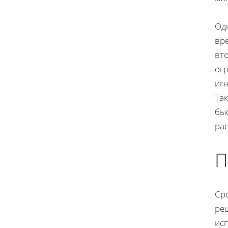
Одн
вр
вт
ог
иг
Так
бы
рас
П
Ср
реш
ис