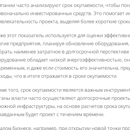
пании часто анализируют срок окупаемости, чтобы пон
рвоначально инвестированных средств. Это помогает и
ивлекательность проекта, выделяя более короткие срок
же этот показатель используется для оценки эффективн
огие предприятия, планируя обновление оборудования,
брать наименее затратное в долгосрочной перспективе 
орудование обладает низкой энергоэффективностью, он
временным, и даже если стоимость его значительна, пр
ходы, что в итоге отражается в сроке окупаемости.
оме того, срок окупаемости является важным инструме
ганы власти часто осуществляют долгосрочные проекты,
рожной инфраструктуры, на основе расчетов срока окуп
равданным будет проект с течением времени.
малом бизнесе, например, при открытии новой точки пр