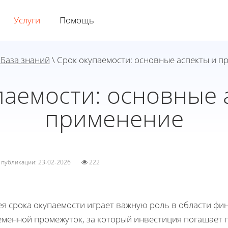
Услуги
Помощь
\
База знаний
\ Срок окупаемости: основные аспекты и п
паемости: основные 
применение
а публикации: 23-02-2026
222
я срока окупаемости играет важную роль в области фин
еменной промежуток, за который инвестиция погашает