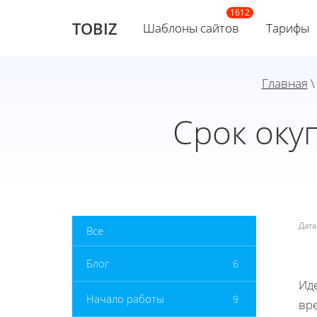
TOBIZ
Шаблоны сайтов
Тарифы
Главная
Срок оку
Дат
Все
Блог
6
Иде
Начало работы
9
вр