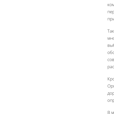
ком
пе
пр
Так
мн
вы
об
со
рас
Кр
Ор
до
оп
В 