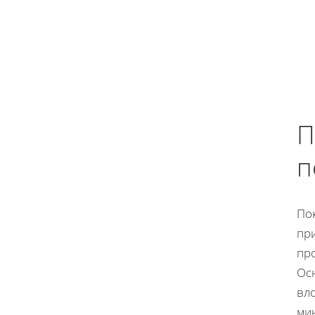
П
п
По
пр
пр
Ос
вл
ми