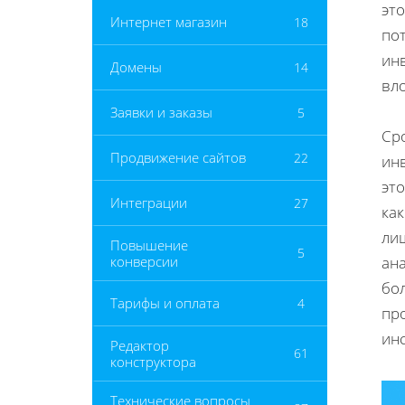
эт
Интернет магазин
18
по
ин
Домены
14
вл
Заявки и заказы
5
Сро
Продвижение сайтов
22
ин
это
Интеграции
27
как
лиш
Повышение
5
конверсии
ан
бо
Тарифы и оплата
4
пр
ин
Редактор
61
конструктора
Технические вопросы