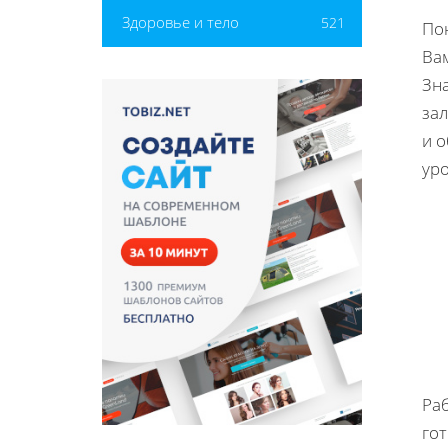
Здоровье и тело
521
Пон
Ва
Зна
за
и 
ур
Раб
го