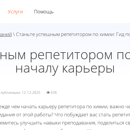
Услуги
Помощь
наний
\ Станьте успешным репетитором по химии: Гид п
ным репетитором по
началу карьеры
а публикации: 12-12-2025
636
ежде чем начать карьеру репетитора по химии, важно ч
дания от этой работы? Что побуждает вас стать репет
ремитесь улучшить навыки преподавания, поделиться с