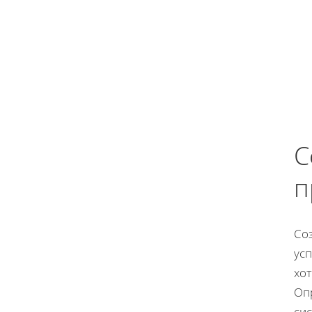
С
п
Со
ус
хот
Опр
си