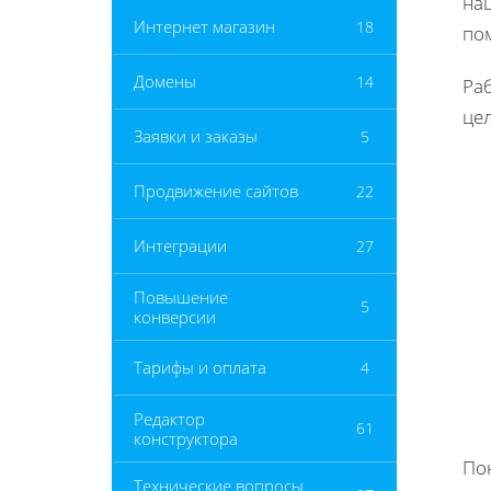
на
Интернет магазин
18
пом
Домены
14
Ра
це
Заявки и заказы
5
Продвижение сайтов
22
Интеграции
27
Повышение
5
конверсии
Тарифы и оплата
4
Редактор
61
конструктора
Пон
Технические вопросы