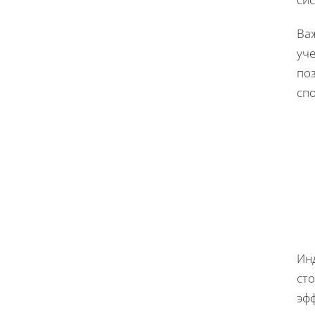
Ва
уч
по
спо
Ин
ст
эфф