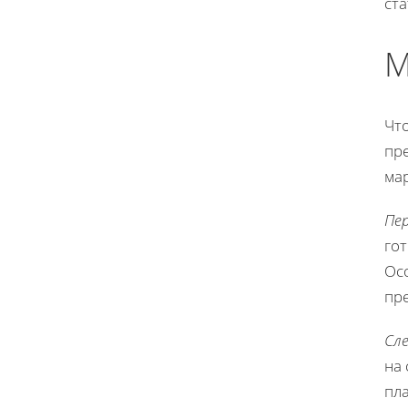
ста
М
Чт
пре
ма
Пе
гот
Осо
пр
Сл
на 
пла