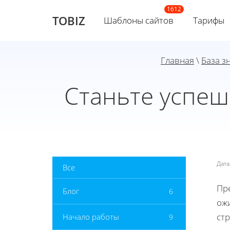
TOBIZ
Шаблоны сайтов
Тарифы
Главная
\
База з
Станьте успеш
Дат
Все
Пр
Блог
6
ожи
ст
Начало работы
9