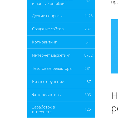
87
пр
и частые ошибки
Другие вопросы
4428
Создание сайтов
237
Копирайтинг
51
Интернет маркетинг
8732
Текстовые редакторы
281
Бизнес обучение
437
Н
Фоторедакторы
505
р
Заработок в
125
интернете