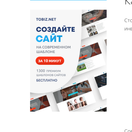
К
Ст
инв
Со