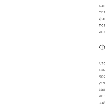
ка
опт
фин
по
до
Ф
Ст
ко
пр
усл
за
яв
зай