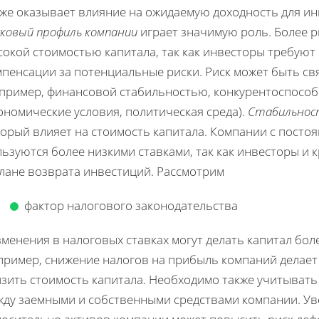
же оказывает влияние на ожидаемую доходность для ин
сковый профиль компании
играет значимую роль. Более 
окой стоимостью капитала, так как инвесторы требуют
мпенсации за потенциальные риски. Риск может быть св
апример, финансовой стабильностью, конкурентоспособ
ономические условия, политическая среда).
Стабильнос
торый влияет на стоимость капитала. Компании с пост
льзуются более низкими ставками, так как инвесторы и
плане возврата инвестиций. Рассмотрим
фактор налогового законодательства
зменения в налоговых ставках могут делать капитал бо
пример, снижение налогов на прибыль компаний делает
изить стоимость капитала. Необходимо также учитыват
жду заемными и собственными средствами компании. Ув