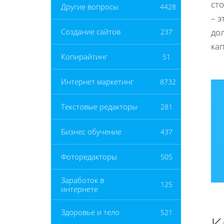
ст
Другие вопросы
4428
– э
до
Создание сайтов
237
ка
Копирайтинг
51
Интернет маркетинг
8732
Текстовые редакторы
281
Бизнес обучение
437
Фоторедакторы
505
Заработок в
125
интернете
Здоровье и тело
521