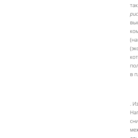
так
ри
выс
ко
(н
(эк
ко
по
в 
. И
На
сн
ме