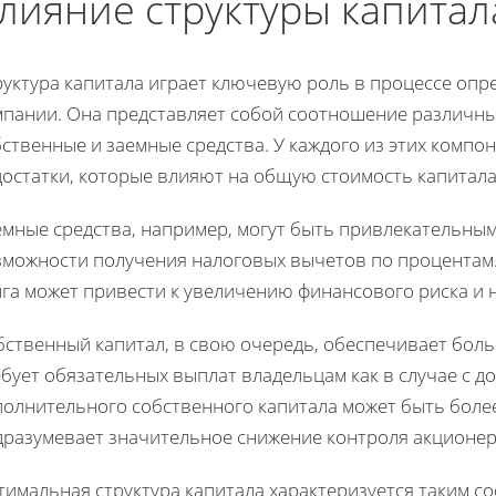
лияние структуры капитал
уктура капитала играет ключевую роль в процессе опр
пании. Она представляет собой соотношение различных
ственные и заемные средства. У каждого из этих компо
достатки, которые влияют на общую стоимость капитала
мные средства, например, могут быть привлекательным
зможности получения налоговых вычетов по процентам
лга может привести к увеличению финансового риска и 
бственный капитал, в свою очередь, обеспечивает бол
бует обязательных выплат владельцам как в случае с д
полнительного собственного капитала может быть боле
дразумевает значительное снижение контроля акционер
тимальная структура капитала характеризуется таким с