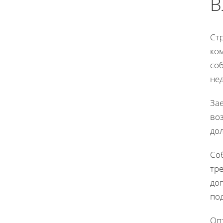
В
Стр
ком
соб
не
Зае
во
до
Со
тре
до
по
Оп