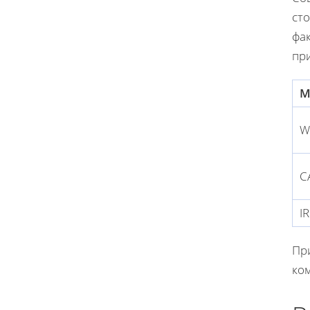
сто
фа
пр
М
W
C
I
Пр
ко