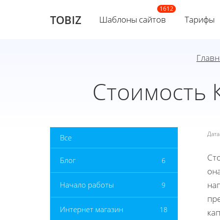
TOBIZ
Шаблоны сайтов
Тарифы
Главн
Стоимость 
Дат
Все
Сто
Блог
6
она
на
Начало работы
9
пр
Интернет магазин
18
ка