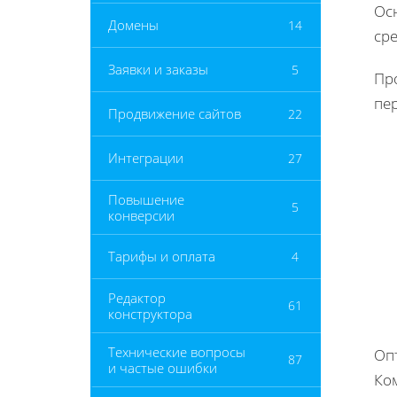
Ос
Домены
14
сре
Заявки и заказы
5
Пр
пе
Продвижение сайтов
22
Интеграции
27
Повышение
5
конверсии
Тарифы и оплата
4
Редактор
61
конструктора
Технические вопросы
Оп
87
и частые ошибки
Ко