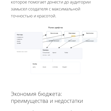
которое помогает донести до аудитории
замысел создателя с максимальной
точностью и красотой.
Рынок шрифтов
Эксклюзив
Массовые
Бесплатно
Факторы
лицензия
сложность
символы
10 000–100 000 ₽
500–5 000 ₽
ограничения
языки
профи
Примеры
Ключевые зоны и связи
Гельветика
Ариал
Таймс
печать · веб
Выбор
цель
языки
эстетика
бюджет
Экономия бюджета:
преимущества и недостатки