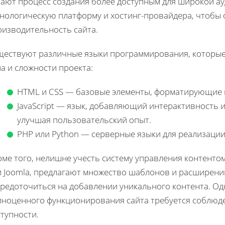
лают процесс создания более доступным для широкой а
хнологическую платформу и хостинг-провайдера, чтобы 
оизводительность сайта.
ществуют различные языки программирования, которые 
а и сложности проекта:
HTML и CSS — базовые элементы, форматирующие
JavaScript — язык, добавляющий интерактивность 
улучшая пользовательский опыт.
PHP или Python — серверные языки для реализации
ме того, нелишне учесть систему управления контентом
и Joomla, предлагают множество шаблонов и расширений
редоточиться на добавлении уникального контента. Одн
лноценного функционирования сайта требуется соблюд
тупности.