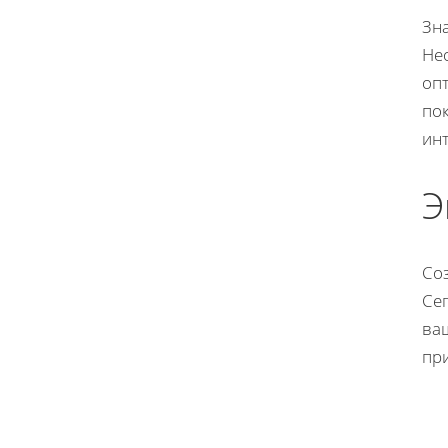
Зн
Нео
оп
по
ин
Э
Со
Се
ва
пр