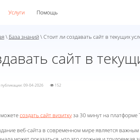
Услуги
Помощь
ая
\
База знаний
\ Стоит ли создавать сайт в текущих ус
здавать сайт в текущ
а публикации: 09-04-2026
152
 можете
создать сайт визитку
за 30 минут на платформе T
дание веб-сайта в современном мире является важным 
чала может показаться, что это сложная и трудоемкая з