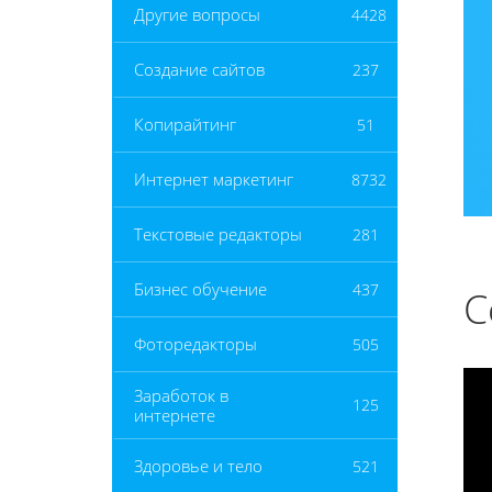
Другие вопросы
4428
Создание сайтов
237
Копирайтинг
51
Интернет маркетинг
8732
Текстовые редакторы
281
Бизнес обучение
437
С
Фоторедакторы
505
Заработок в
125
интернете
Здоровье и тело
521