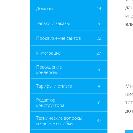
да
Домены
14
иг
Заявки и заказы
5
вли
Продвижение сайтов
22
Интеграции
27
Повышение
5
конверсии
Мно
Тарифы и оплата
4
ци
Редактор
то
61
конструктора
до 
Технические вопросы
87
и частые ошибки