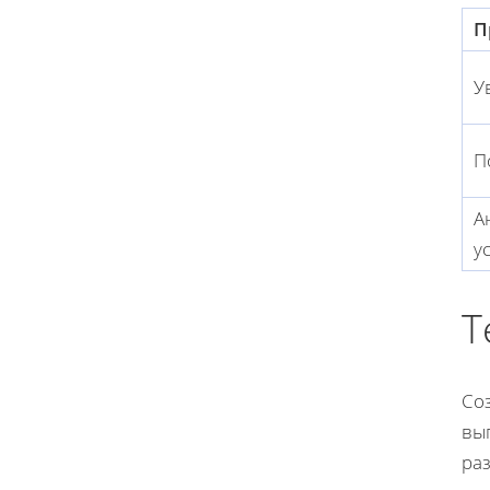
П
У
П
А
у
Т
Соз
вып
раз