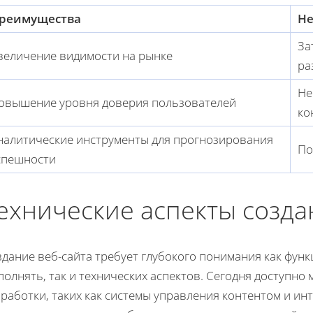
реимущества
Не
За
величение видимости на рынке
ра
Не
овышение уровня доверия пользователей
ко
налитические инструменты для прогнозирования
По
спешности
ехнические аспекты созда
дание веб-сайта требует глубокого понимания как функц
олнять, так и технических аспектов. Сегодня доступно
работки, таких как системы управления контентом и ин