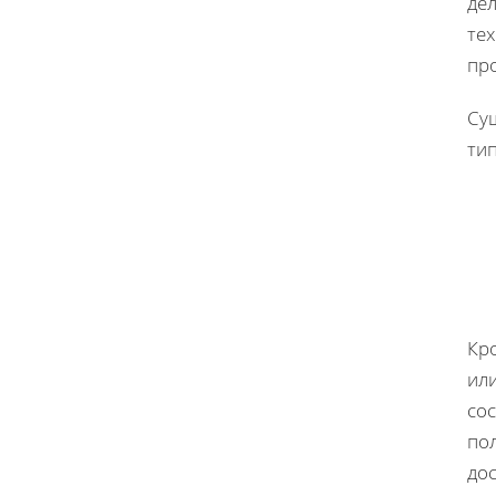
де
те
пр
Су
тип
Кро
ил
сос
по
дос