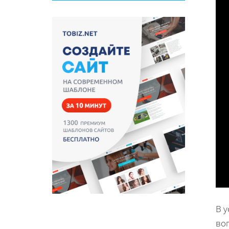
В 
во