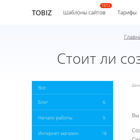
TOBIZ
Шаблоны сайтов
Тарифы
Главн
Стоит ли со
Дат
Все
Блог
6
Вы
Начало работы
9
Соз
Интернет магазин
18
Сна