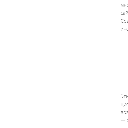
мно
сай
Со
ин
Эт
циф
во
— с