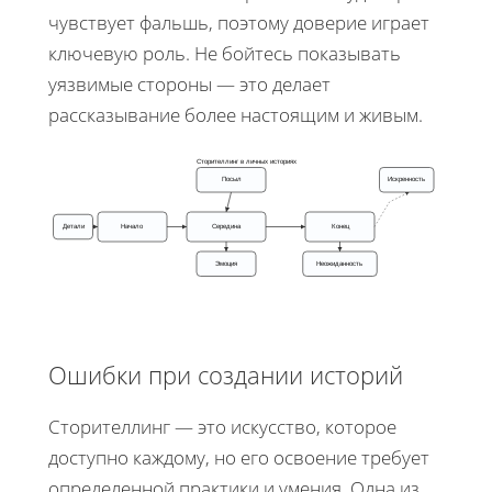
чувствует фальшь, поэтому доверие играет
ключевую роль. Не бойтесь показывать
уязвимые стороны — это делает
рассказывание более настоящим и живым.
Сторителлинг в личных историях
Посыл
Искренность
Детали
Начало
Середина
Конец
Эмоция
Неожиданность
Ошибки при создании историй
Сторителлинг — это искусство, которое
доступно каждому, но его освоение требует
определенной практики и умения. Одна из