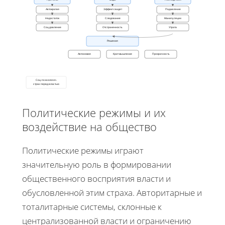
Причины
Автократия
Эффект свидет
Подавление
Недостаток
Следование
Манипуляции
Соц давление
Отстраненность
Утрата
Решения
Автономия
Крит мышление
Прозрачность
Соц-психологич.
страх перед властью
Политические режимы и их
воздействие на общество
Политические режимы играют
значительную роль в формировании
общественного восприятия власти и
обусловленной этим страха. Авторитарные и
тоталитарные системы, склонные к
централизованной власти и ограничению