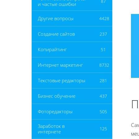
87
и частые ошибки
Другие вопросы
4428
Создание сайтов
237
Копирайтинг
51
Интернет маркетинг
8732
Текстовые редакторы
281
Бизнес обучение
437
П
Фоторедакторы
505
Сам
Заработок в
125
интернете
ме