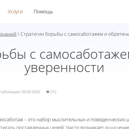
Услуги
Помощь
 знаний
\ Стратегии борьбы с самосаботажем и обретен
рьбы с самосаботаже
уверенности
а публикации: 30-03-2026
212
мосаботаж – это набор мыслительных и поведенческих 
тигать поставленных целей. Часто возникает ощущение