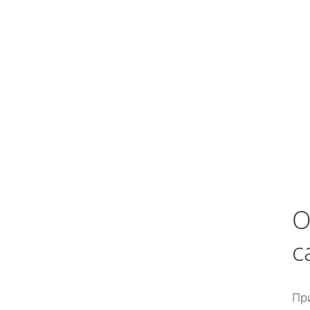
О
с
Пр