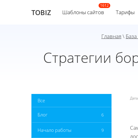
TOBIZ
Шаблоны сайтов
Тарифы
Главная
\
База
Стратегии бо
Дат
Все
Блог
6
Са
Начало работы
9
дос