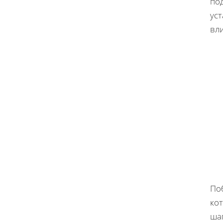
под
ус
вл
По
ко
ша