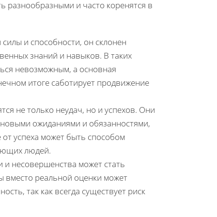
ть разнообразными и часто коренятся в
 силы и способности, он склонен
венных знаний и навыков. В таких
ться невозможным, а основная
онечном итоге саботирует продвижение
ся не только неудач, но и успехов. Они
 с новыми ожиданиями и обязанностями,
 от успеха может быть способом
ающих людей.
и и несовершенства может стать
ы вместо реальной оценки может
ость, так как всегда существует риск