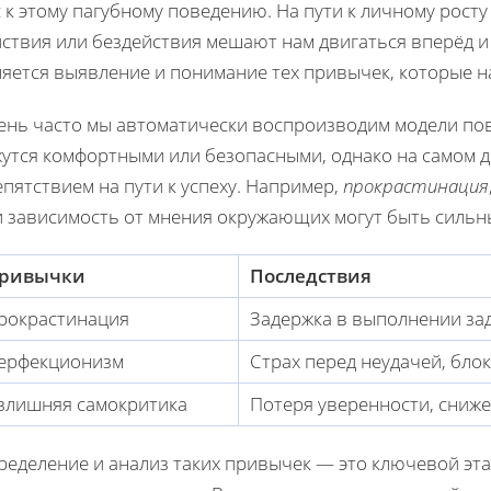
 к этому пагубному поведению. На пути к личному рост
йствия или бездействия мешают нам двигаться вперёд 
ляется выявление и понимание тех привычек, которые н
ень часто мы автоматически воспроизводим модели пов
жутся комфортными или безопасными, однако на самом д
пятствием на пути к успеху. Например,
прокрастинация
и зависимость от мнения окружающих могут быть сильн
ривычки
Последствия
рокрастинация
Задержка в выполнении за
ерфекционизм
Страх перед неудачей, бл
злишняя самокритика
Потеря уверенности, сниж
ределение и анализ таких привычек — это ключевой эта