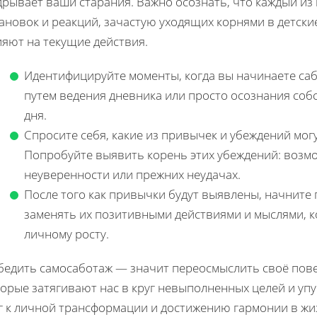
рывает ваши старания. Важно осознать, что каждый из
тановок и реакций, зачастую уходящих корнями в детск
ияют на текущие действия.
Идентифицируйте моменты, когда вы начинаете саб
путем ведения дневника или просто осознания соб
дня.
Спросите себя, какие из привычек и убеждений мог
Попробуйте выявить корень этих убеждений: возмо
неуверенности или прежних неудачах.
После того как привычки будут выявлены, начните 
заменять их позитивными действиями и мыслями, 
личному росту.
бедить самосаботаж — значит переосмыслить своё повед
торые затягивают нас в круг невыполненных целей и у
г к личной трансформации и достижению гармонии в жи