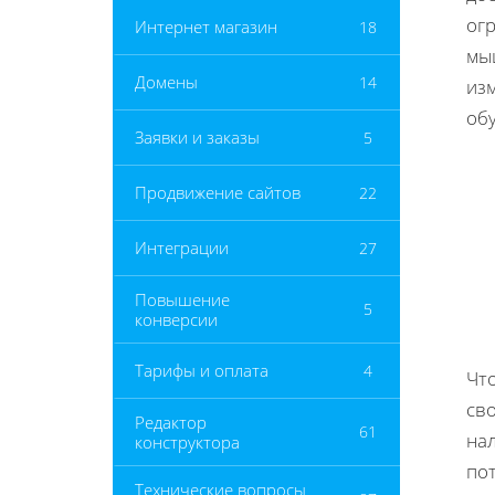
ог
Интернет магазин
18
мы
Домены
14
изм
об
Заявки и заказы
5
Продвижение сайтов
22
Интеграции
27
Повышение
5
конверсии
Тарифы и оплата
4
Чт
сво
Редактор
61
на
конструктора
по
Технические вопросы