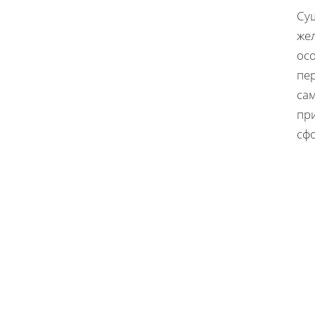
Су
жел
осо
пе
са
при
сф