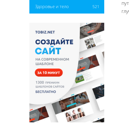
пу
Здоровье и тело
521
глу