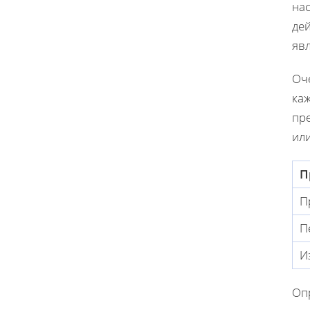
нас
де
яв
Оч
ка
пре
ил
П
П
П
И
Оп