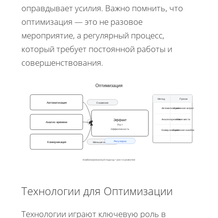
оправдывает усилия. Важно помнить, что
оптимизация — это не разовое
мероприятие, а регулярный процесс,
который требует постоянной работы и
совершенствования.
Оптимизация
Метод
Преим
Автоматизация
Снижение
Автоматизация
Снижение затрат
Эффект
Анализ времени
Узкие места
Анализ времени
Узкие места
Рост
Эффективность
Коммуникация
Снижение ошибок
Регулярно
Коммуникация
Меньше ошибок
Комбинированный подход = рост и развитие
Технологии для Оптимизации
Технологии играют ключевую роль в