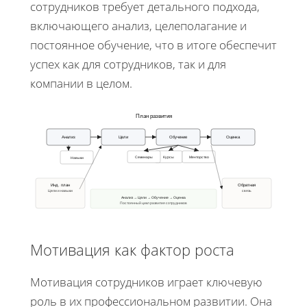
сотрудников требует детального подхода,
включающего анализ, целеполагание и
постоянное обучение, что в итоге обеспечит
успех как для сотрудников, так и для
компании в целом.
План развития
Анализ
Цели
Обучение
Оценка
Семинары
Курсы
Менторство
Навыки
Инд. план
Обратная
Цели и навыки
связь
Анализ → Цели → Обучение → Оценка
Постоянный цикл развития сотрудников
Мотивация как фактор роста
Мотивация сотрудников играет ключевую
роль в их профессиональном развитии. Она