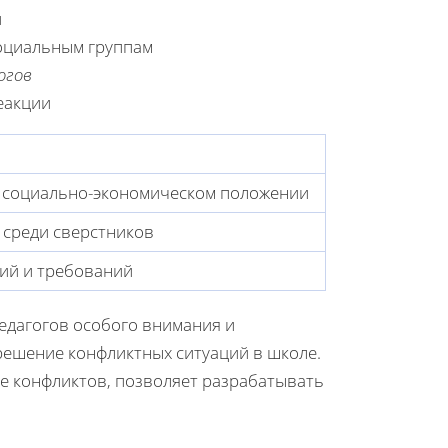
й
оциальным группам
огов
еакции
и социально-экономическом положении
 среди сверстников
ний и требований
едагогов особого внимания и
решение конфликтных ситуаций в школе.
е конфликтов, позволяет разрабатывать