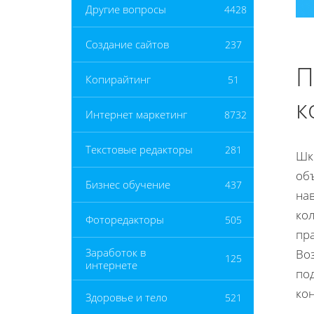
Другие вопросы
4428
Создание сайтов
237
П
Копирайтинг
51
к
Интернет маркетинг
8732
Текстовые редакторы
281
Шк
объ
Бизнес обучение
437
на
кол
Фоторедакторы
505
пр
Заработок в
Воз
125
интернете
под
ко
Здоровье и тело
521