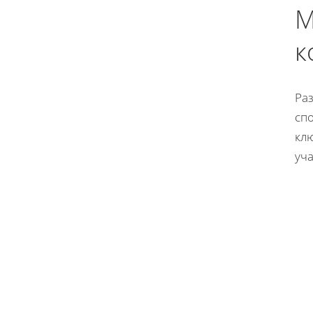
М
к
Ра
сп
кл
уч