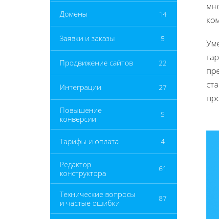
мн
Домены
14
ко
Заявки и заказы
5
Ум
га
Продвижение сайтов
22
пр
ст
Интеграции
27
пр
Повышение
5
конверсии
Тарифы и оплата
4
Редактор
61
конструктора
Технические вопросы
87
и частые ошибки