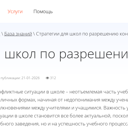
Услуги
Помощь
я
\
База знаний
\ Стратегии для школ по разрешению ко
я школ по разрешен
а публикации: 21-01-2026
312
фликтные ситуации в школе – неотъемлемая часть учеб
зличных формах, начиная от недопонимания между учен
олкновениями между учителями и учащимися. Важность
уации в школе становится все более актуальной, поскол
бного заведения, но и на успешность учебного процес