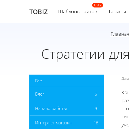
TOBIZ
Шаблоны сайтов
Тарифы
Главна
Стратегии дл
Дат
Все
Кон
Блог
6
ра
ст
Начало работы
9
сит
Интернет магазин
18
уче