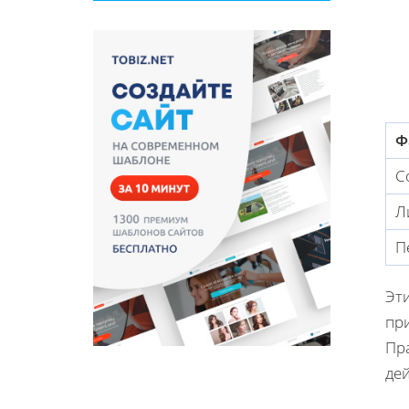
Ф
С
Л
П
Эт
пр
Пр
де