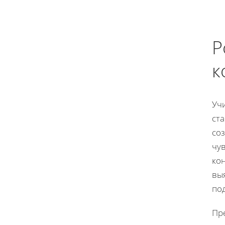
Р
к
Уч
ст
со
чу
ко
выя
по
Пр