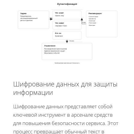
Аутентификация
Что знает
Задача
Рекомендации
пароль / код
Предотвратить
• Сложные пароли
Цель
несанкционированный
• Двухфактор
доступ к данным
• Биометрия
Внедр.
Что имеет
• Роли и права
• Мониторинг
смартфон / токен
Кто он
биометрия
Контроль
Управление
Распределение прав по ролям
Администрирование и аудит
Мониторинг событий
Комбинация факторов повышает безопасность
Шифрование данных для защиты
информации
Шифрование данных представляет собой
ключевой инструмент в арсенале средств
для повышения безопасности сервиса. Этот
процесс превращает обычный текст в