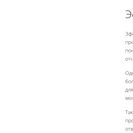
Э
Эф
про
по
отн
Од
бо
дл
мо
Та
про
отв