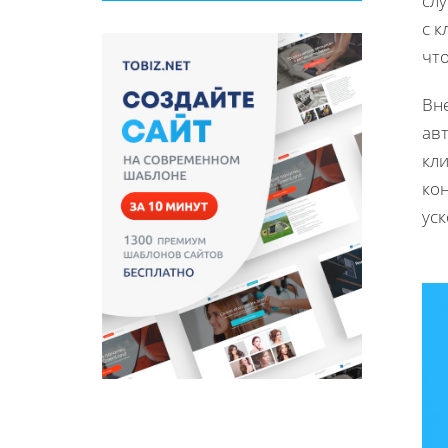
сл
с к
чт
Вн
ав
кл
ко
уск