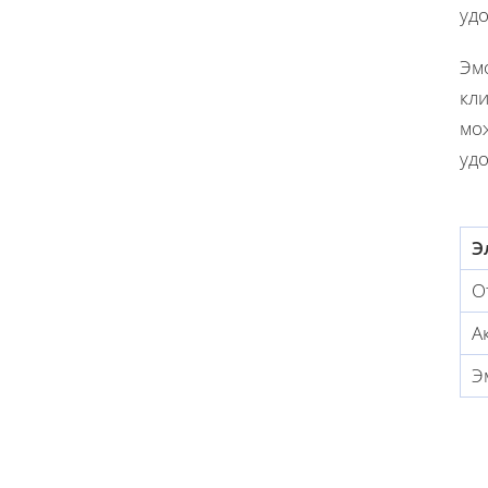
уд
Эм
кл
мо
уд
Э
О
А
Э