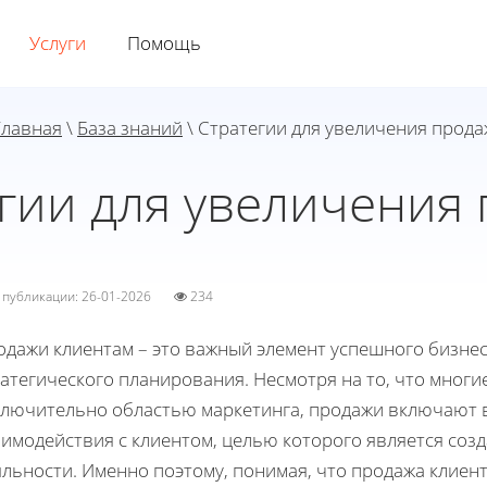
Услуги
Помощь
Главная
\
База знаний
\ Стратегии для увеличения прода
гии для увеличения
а публикации: 26-01-2026
234
одажи клиентам – это важный элемент успешного бизне
атегического планирования. Несмотря на то, что мног
ключительно областью маркетинга, продажи включают 
аимодействия с клиентом, целью которого является со
яльности. Именно поэтому, понимая, что продажа клиен