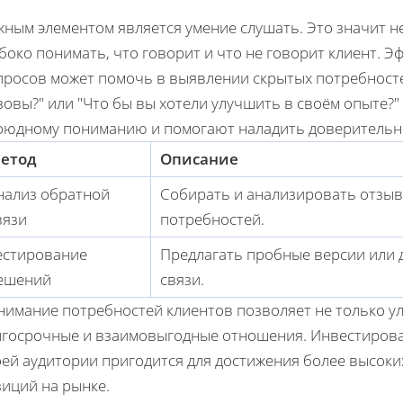
ным элементом является умение слушать. Это значит н
боко понимать, что говорит и что не говорит клиент. 
просов может помочь в выявлении скрытых потребност
зовы?
или
Что бы вы хотели улучшить в своём опыте?
оюдному пониманию и помогают наладить доверительн
етод
Описание
нализ обратной
Собирать и анализировать отзыв
вязи
потребностей.
естирование
Предлагать пробные версии или 
ешений
связи.
нимание потребностей клиентов позволяет не только ул
лгосрочные и взаимовыгодные отношения. Инвестирова
ей аудитории пригодится для достижения более высоки
зиций на рынке.