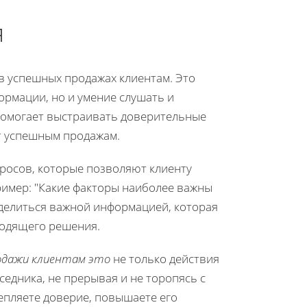
я
 успешных продажах клиентам. Это
ормации, но и умение слушать и
помогает выстраивать доверительные
ет успешным продажам.
росов, которые позволяют клиенту
ример: "Какие факторы наиболее важны
оделиться важной информацией, которая
ходящего решения.
одажи клиентам это
не только действия
едника, не прерывая и не торопясь с
репляете доверие, повышаете его