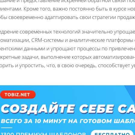
ушание и предоставление искренней обратной связи п
лиентами. Кроме того, важно постоянно быть в курсе н
обы своевременно адаптировать свои стратегии продаж
едрение современных технологий значительно упрощае
томатизации, CRM-системы и аналитические платформы
иентскими данными и упрощают процессы по привлечен
нкретные задачи, выполнение которых автоматизирован
орить и упростить, что, в свою очередь, способствует