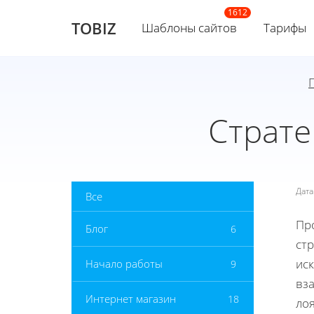
TOBIZ
Шаблоны сайтов
Тарифы
Страте
Дат
Все
Пр
Блог
6
стр
ис
Начало работы
9
вз
Интернет магазин
18
ло