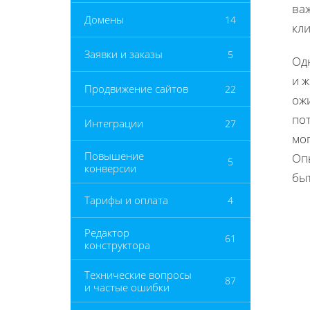
ва
Домены
14
кли
Заявки и заказы
5
Од
и ж
Продвижение сайтов
22
ожи
по
Интеграции
27
мо
Повышение
Оп
5
конверсии
бы
Тарифы и оплата
4
Редактор
61
конструктора
Технические вопросы
87
и частые ошибки