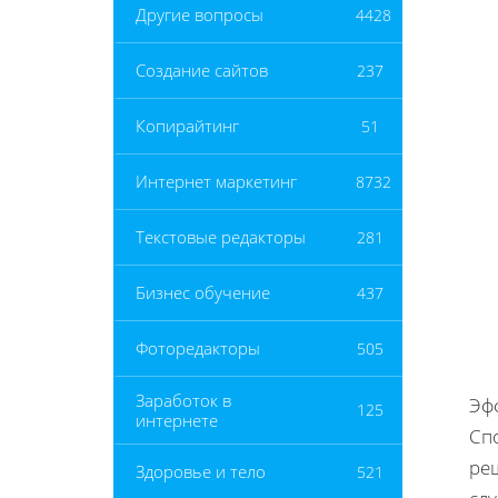
Другие вопросы
4428
Создание сайтов
237
Копирайтинг
51
Интернет маркетинг
8732
Текстовые редакторы
281
Бизнес обучение
437
Фоторедакторы
505
Заработок в
Эф
125
интернете
Сп
ре
Здоровье и тело
521