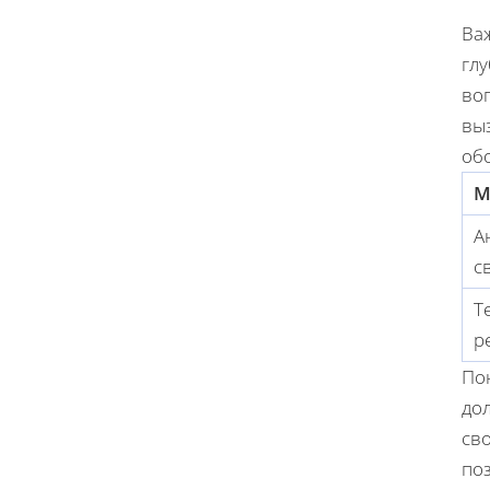
Важ
глу
во
вы
об
М
А
с
Т
р
По
до
сво
по