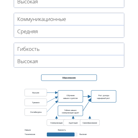
Высокая
Коммуникационные
Средняя
Гибкость
Высокая
Образование
Высшее
Обучение
Рост дохода
навыки и диплом
карьерный рост
Тренинги
Гибкие навыки
Онлайнкурсы
коммуникация адапт
Коммуникации
Адаптация
Самообразование
Навыки
Важность
Технические
Высокая