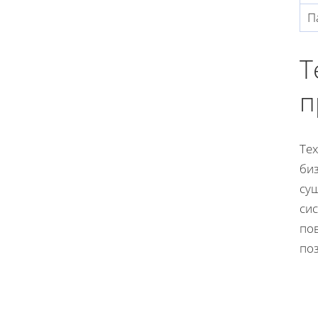
П
Т
п
Те
би
су
си
по
по