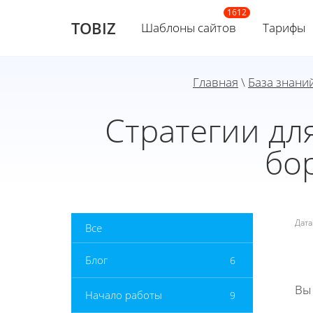
TOBIZ
Шаблоны сайтов
Тарифы
Главная
\
База знани
Стратегии дл
бо
Дат
Все
Блог
6
Вы
Начало работы
9