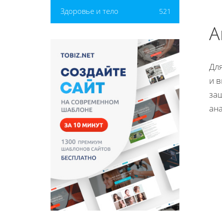
Здоровье и тело
521
А
Дл
и 
за
ана