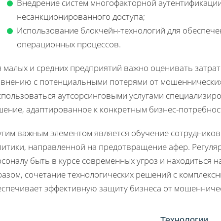
Внедрение систем многофакторной аутентификации
несанкционированного доступа;
Использование блокчейн-технологий для обеспече
операционных процессов.
я малых и средних предприятий важно оценивать затрат
авнению с потенциальными потерями от мошеннических
спользоваться аутсорсинговыми услугами специализир
шение, адаптированное к конкретным бизнес-потребнос
угим важным элементом является обучение сотрудников
литики, направленной на предотвращение афер. Регуля
рсоналу быть в курсе современных угроз и находиться 
разом, сочетание технологических решений с комплекс
еспечивает эффективную защиту бизнеса от мошенниче
Технологии