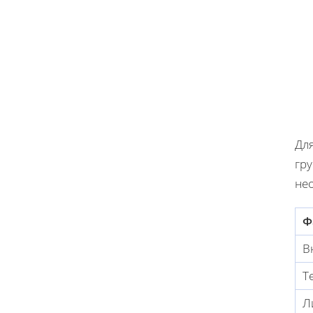
Дл
гр
не
Ф
В
Т
Л