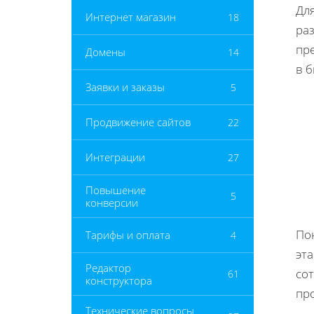
Дл
Интернет магазин
18
ра
пр
Домены
14
в 
Заявки и заказы
5
Продвижение сайтов
22
Интеграции
27
Повышение
5
конверсии
По
Тарифы и оплата
4
эта
Редактор
со
61
конструктора
про
Технические вопросы