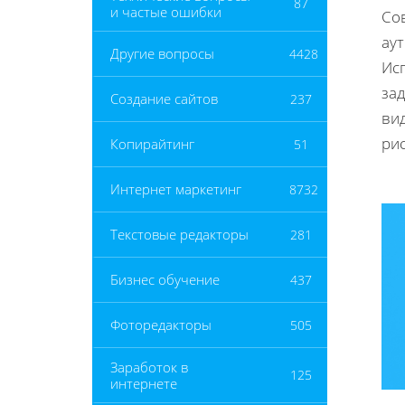
87
и частые ошибки
Со
ау
Другие вопросы
4428
Ис
за
Создание сайтов
237
ви
рис
Копирайтинг
51
Интернет маркетинг
8732
Текстовые редакторы
281
Бизнес обучение
437
Фоторедакторы
505
Заработок в
125
интернете