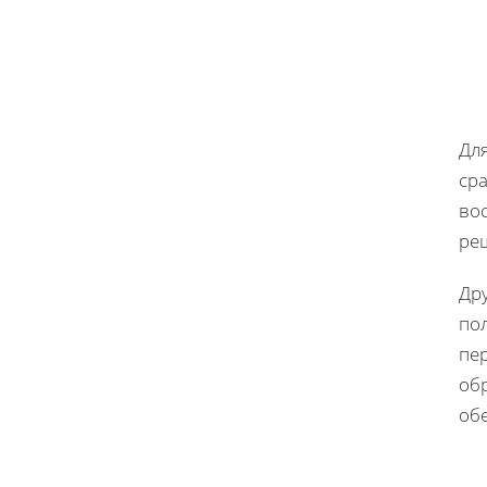
Дл
ср
во
ре
Др
по
пе
об
об