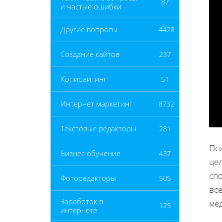
87
и частые ошибки
Другие вопросы
4428
Создание сайтов
237
Копирайтинг
51
Интернет маркетинг
8732
Текстовые редакторы
281
Пс
Бизнес обучение
437
це
сп
Фоторедакторы
505
все
Заработок в
ме
125
интернете