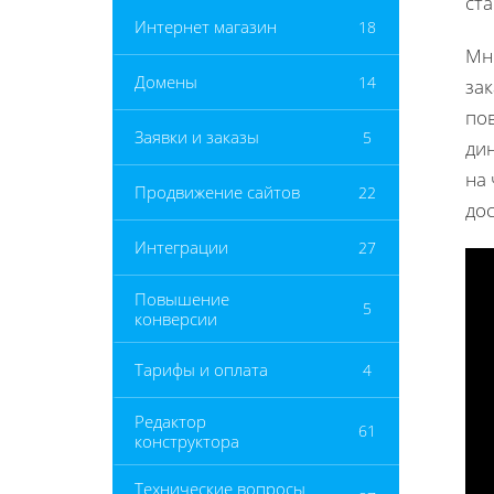
ст
Интернет магазин
18
Мн
Домены
14
за
по
Заявки и заказы
5
ди
на 
Продвижение сайтов
22
до
Интеграции
27
Повышение
5
конверсии
Тарифы и оплата
4
Редактор
61
конструктора
Технические вопросы