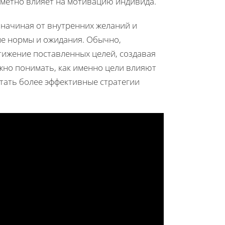
аметно влияет на мотивацию индивида.
начиная от внутренних желаний и
е нормы и ожидания. Обычно,
тижение поставленных целей, создавая
жно понимать, как именно цели влияют
отать более эффективные стратегии