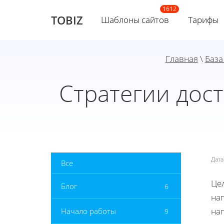
TOBIZ
Шаблоны сайтов
Тарифы
Главная
\
База
Стратегии дос
Дат
Все
Цел
Блог
6
на
на
Начало работы
9