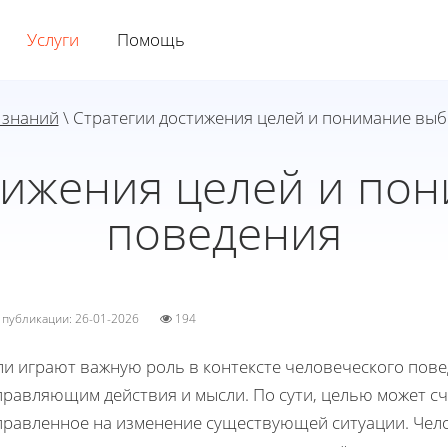
Услуги
Помощь
 знаний
\ Стратегии достижения целей и понимание вы
тижения целей и по
поведения
а публикации: 26-01-2026
194
и играют важную роль в контексте человеческого повед
правляющим действия и мысли. По сути, целью может с
правленное на изменение существующей ситуации. Чело