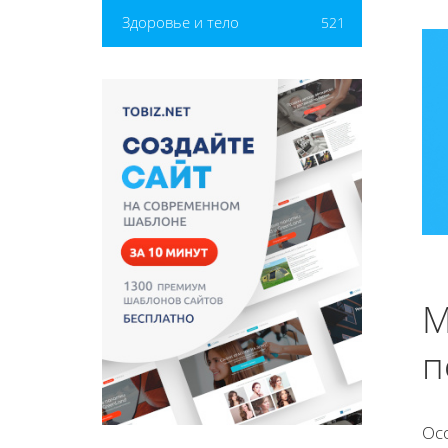
Здоровье и тело
521
М
п
Ос