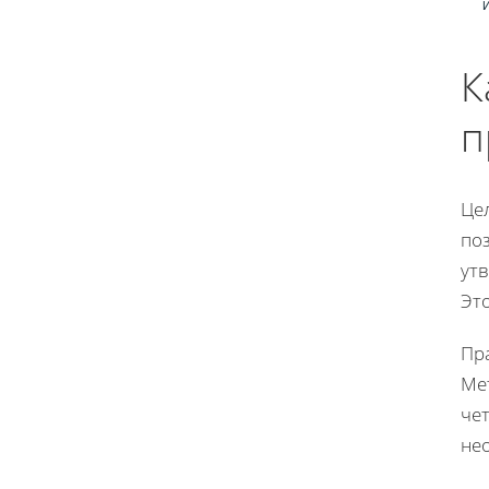
И
К
п
Це
по
утв
Эт
Пра
Ме
чет
не