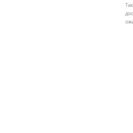
Та
до
ож