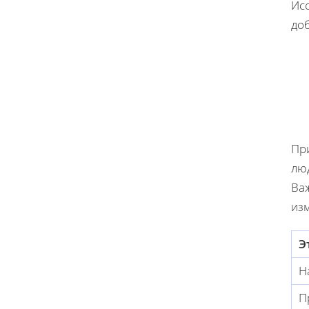
Ис
до
Пр
лю
Ва
из
Э
Н
П