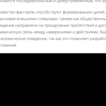
ановится последовательным и целеустремлённым, что з
ожество факторов способствуют формированию целей, 
канчивая внешними стимулами, такими как общественны
ведение направлено на преодоление препятствий и дос
намическую связь между намерениями и действиями. Ва
человеческое поведение, так как это позволяет разраб
стижения.