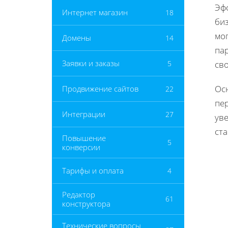
Эф
Интернет магазин
18
биз
мо
Домены
14
па
Заявки и заказы
5
св
Ос
Продвижение сайтов
22
пе
Интеграции
27
уве
ст
Повышение
5
конверсии
Тарифы и оплата
4
Редактор
61
конструктора
Технические вопросы