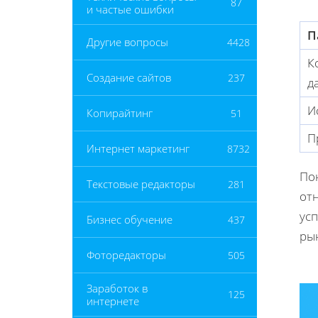
87
и частые ошибки
П
Другие вопросы
4428
К
Создание сайтов
237
д
И
Копирайтинг
51
П
Интернет маркетинг
8732
По
Текстовые редакторы
281
отн
ус
Бизнес обучение
437
рын
Фоторедакторы
505
Заработок в
125
интернете