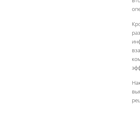
вт
оп
Кр
ра
ин
вза
ко
эф
На
вы
ре