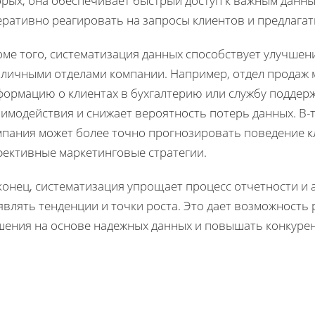
орых, она обеспечивает быстрый доступ к важным данны
еративно реагировать на запросы клиентов и предлага
оме того, систематизация данных способствует улучше
зличными отделами компании. Например, отдел продаж 
формацию о клиентах в бухгалтерию или службу поддер
имодействия и снижает вероятность потерь данных. В-т
мпания может более точно прогнозировать поведение к
фективные маркетинговые стратегии.
конец, систематизация упрощает процесс отчетности и 
являть тенденции и точки роста. Это дает возможност
шения на основе надежных данных и повышать конкурен