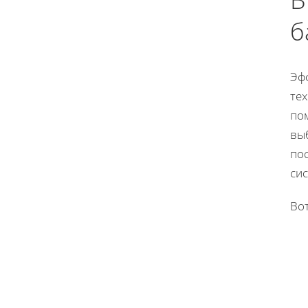
б
Эф
те
по
вы
по
сис
Вот