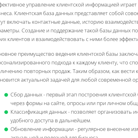
фективное управление клиентской информацией играет
неса. Клиентская база данных представляет собой сово
гут включать контактные данные, историю взаимодейств
раметры. Создание и поддержание такой базы данных п
оих клиентов и взаимодействовать с ними более эффект
новное преимущество ведения клиентской базы заключ
рсонализированного подхода к каждому клиенту, что сп
личению повторных продаж. Таким образом, как вести 
ановится актуальной задачей для любой современной о
Сбор данных - первый этап построения клиентской
через формы на сайте, опросы или при личном общ
Классификация данных - позволяет организовать и
удобного доступа в дальнейшем.
Обновление информации - регулярное внесение изм
актуальной и полезной для бизнеса.