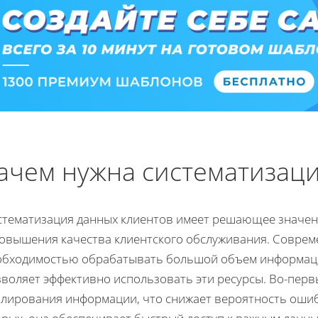
ачем нужна систематизац
стематизация данных клиентов имеет решающее значен
повышения качества клиентского обслуживания. Соврем
обходимостью обрабатывать большой объем информаци
зволяет эффективно использовать эти ресурсы. Во-перв
блирования информации, что снижает вероятность ошиб