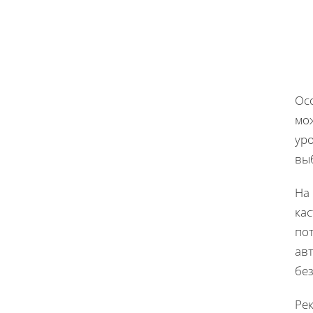
Ос
мо
уро
выб
На
ка
по
ав
бе
Ре