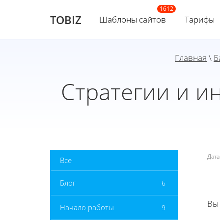
TOBIZ
Шаблоны сайтов
Тарифы
Главная
\
Б
Стратегии и и
Дат
Все
Блог
6
Вы
Начало работы
9