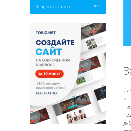
Здоровье и тело
521
З
Си
и 
не
по
ду