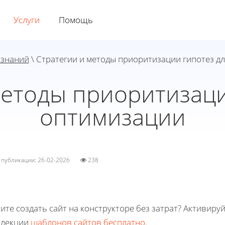
Услуги
Помощь
 знаний
\ Стратегии и методы приоритизации гипотез д
методы приоритизаци
оптимизации
а публикации: 26-02-2026
238
ите создать сайт на конструкторе без затрат? Активиру
ллекции
шаблонов сайтов бесплатно
.