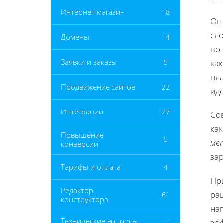
Интернет магазин
18
Оп
сло
Домены
14
во
Заявки и заказы
5
как
пл
Продвижение сайтов
22
ид
Интеграции
27
Со
ка
Повышение
5
ме
конверсии
зар
Тарифы и оплата
4
При
Редактор
ра
61
конструктора
на
Технические вопросы
эф