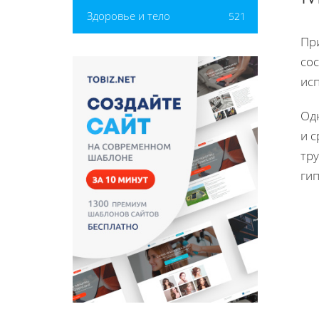
Здоровье и тело
521
При
со
ис
Од
и с
тру
ги