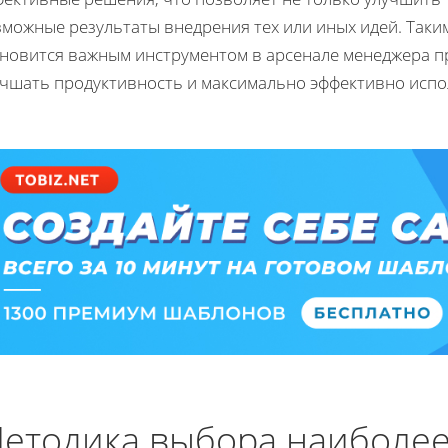
зможные результаты внедрения тех или иных идей. Таки
ановится важным инструментом в арсенале менеджера пр
учшать продуктивность и максимально эффективно испо
етодика выбора наиболее