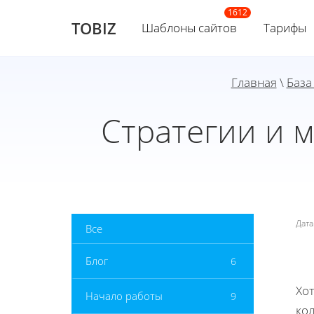
TOBIZ
Шаблоны сайтов
Тарифы
Главная
\
База
Стратегии и 
Дат
Все
Блог
6
Хот
Начало работы
9
ко