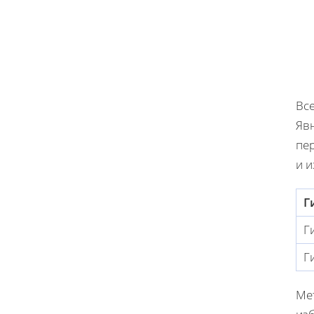
Все
Яв
пе
и и
Г
Г
Г
Ме