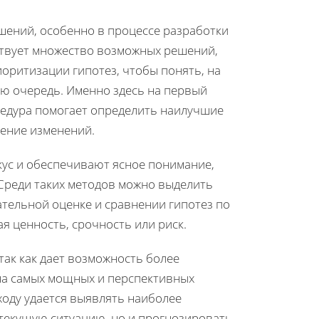
шений, особенно в процессе разработки
ествует множество возможных решений,
оритизации гипотез, чтобы понять, на
вую очередь. Именно здесь на первый
цедура помогает определить наилучшие
рение изменений.
ус и обеспечивают ясное понимание,
 Среди таких методов можно выделить
ательной оценке и сравнении гипотез по
я ценность, срочность или риск.
так как дает возможность более
на самых мощных и перспективных
ходу удается выявлять наиболее
 текущую ситуацию, но и прогнозировать