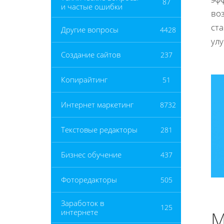
87
и частые ошибки
во
ст
Другие вопросы
4428
ул
Создание сайтов
237
Копирайтинг
51
Интернет маркетинг
8732
Текстовые редакторы
281
Бизнес обучение
437
Фоторедакторы
505
Заработок в
125
интернете
М