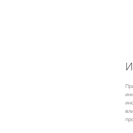
И
Пр
ин
ин
вли
про