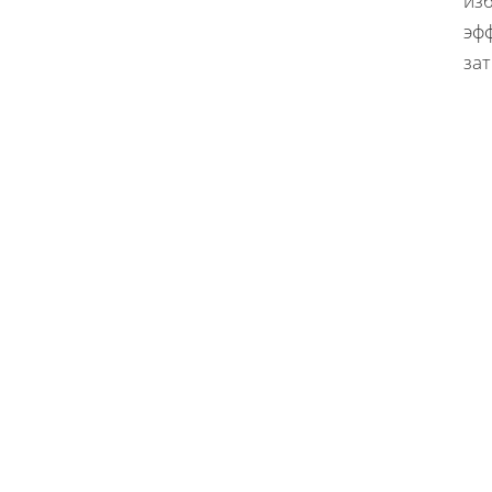
из
эф
зат