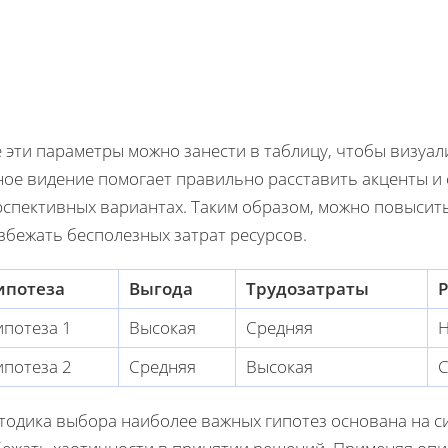
 эти параметры можно занести в таблицу, чтобы визуа
ное видение помогает правильно расставить акценты и
рспективных вариантах. Таким образом, можно повысит
збежать бесполезных затрат ресурсов.
ипотеза
Выгода
Трудозатраты
Р
ипотеза 1
Высокая
Средняя
Н
ипотеза 2
Средняя
Высокая
С
тодика выбора наиболее важных гипотез основана на с