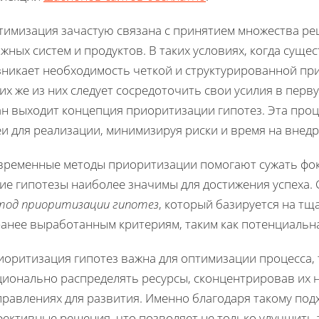
тимизация зачастую связана с принятием множества ре
жных систем и продуктов. В таких условиях, когда сущ
зникает необходимость четкой и структурированной при
их же из них следует сосредоточить свои усилия в пер
ан выходит концепция приоритизации гипотез. Эта про
еи для реализации, минимизируя риски и время на внед
временные методы приоритизации помогают сужать фок
кие гипотезы наиболее значимы для достижения успеха.
тод приоритизации гипотез
, который базируется на тщ
анее выработанным критериям, таким как потенциальна
оритизация гипотез важна для оптимизации процесса, 
ционально распределять ресурсы, сконцентрировав их 
правлениях для развития. Именно благодаря такому под
фективные решения, что позволяет не только улучшить