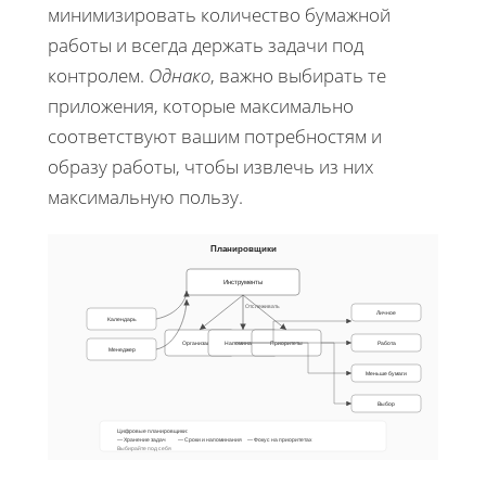
минимизировать количество бумажной
работы и всегда держать задачи под
контролем.
Однако
, важно выбирать те
приложения, которые максимально
соответствуют вашим потребностям и
образу работы, чтобы извлечь из них
максимальную пользу.
Планировщики
Инструменты
Отслеживать
Личное
Календарь
Организация
Напоминания
Приоритеты
Работа
Менеджер
Меньше бумаги
Выбор
Цифровые планировщики:
— Хранение задач
— Сроки и напоминания
— Фокус на приоритетах
Выбирайте под себя