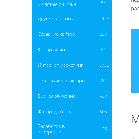
87
и частые ошибки
ра
Другие вопросы
4428
Создание сайтов
237
Копирайтинг
51
Интернет маркетинг
8732
Текстовые редакторы
281
Бизнес обучение
437
Фоторедакторы
505
М
Заработок в
125
интернете