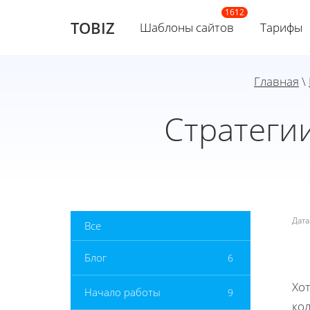
TOBIZ
Шаблоны сайтов
Тарифы
Главная
\
Стратеги
Дат
Все
Блог
6
Хот
Начало работы
9
ко