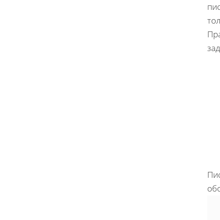
пис
то
Пр
зад
Пис
об