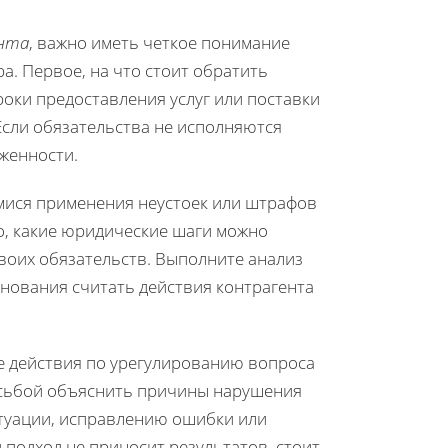
ента
, важно иметь четкое понимание
а. Первое, на что стоит обратить
роки предоставления услуг или поставки
 Если обязательства не исполняются
лженности.
мися применения неустоек или штрафов
о, какие юридические шаги можно
своих обязательств. Выполните анализ
снования считать действия контрагента
е действия по урегулированию вопроса
осьбой объяснить причины нарушения
туации, исправлению ошибки или
 подход не приносит результатов, стоит