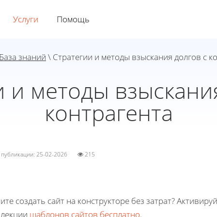
Услуги
Помощь
База знаний
\ Стратегии и методы взыскания долгов с к
и и методы взыскания
контрагента
а публикации: 25-02-2026
215
ите создать сайт на конструкторе без затрат? Активиру
ллекции
шаблонов сайтов бесплатно
.