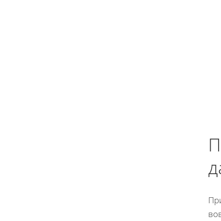
П
д
Пр
во