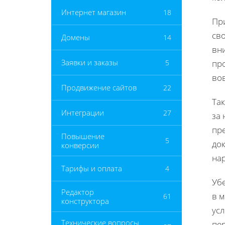
Интернет магазин
18
Пр
сво
Домены
14
вни
Заявки и заказы
5
про
вов
Продвижение сайтов
22
Та
Интеграции
27
за
пре
Повышение
5
док
конверсии
на
Тарифы и оплата
4
Уб
Редактор
в 
61
конструктора
ус
Технические вопросы
пер