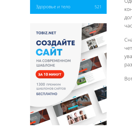
Од
Здоровье и тело
521
ко
до
час
Сн
чет
ув
ра
Во