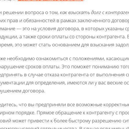
и решении вопроса о том,
как взыскать долг с контраг
их прав и обязанностей в рамках заключенного договор
мание — это на условия договора, в которых указаны с
дукции, а также сроки оплаты со стороны контрагента.
ремя, это может стать основанием для взыскания задо
кже необходимо ознакомиться с положениями, касающи
 нарушение сроков оплаты. Это поможет пониманию тог
дпринять в случае отказа контрагента от выполнения 
ументации для определения, имеются ли у вас веские о
рушением договора.
едитесь, что вы предприняли все возможные корректны
мирном порядке. Прямое обращение к контрагенту с пр
ловий может привести к более быстрому разрешению си
есмотру условий сотрудничества. В случае если мирный