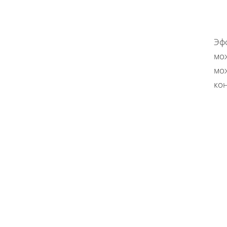
Эф
мо
мо
кон