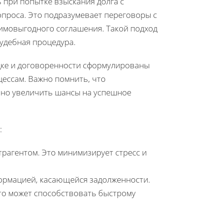
 при попытке взыскания долга с
опроса. Это подразумевает переговоры с
аимовыгодного соглашения. Такой подход
судебная процедура.
ядке и договоренности сформулированы
цессам. Важно помнить, что
ьно увеличить шансы на успешное
:
трагентом. Это минимизирует стресс и
формацией, касающейся задолженности.
то может способствовать быстрому