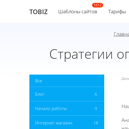
TOBIZ
Шаблоны сайтов
Тарифы
Главн
Стратегии о
Дат
Все
Блог
6
На
Начало работы
9
Ан
Интернет магазин
18
на