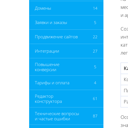
мес
Домены
14
и а
Заявки и заказы
5
Со
инт
Продвижение сайтов
22
кат
Интеграции
27
ле
Повышение
5
К
конверсии
К
Тарифы и оплата
4
П
Редактор
61
конструктора
Р
Технические вопросы
87
Ос
и частые ошибки
зн