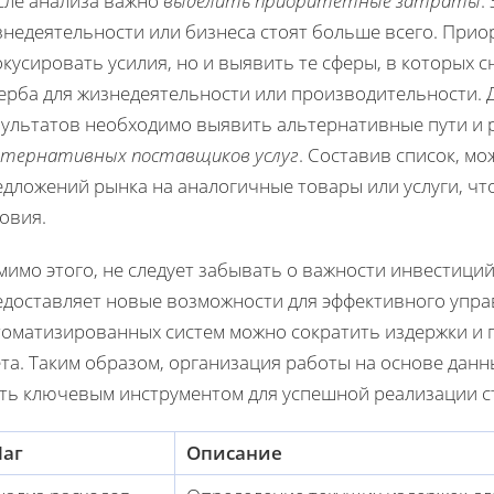
сле анализа важно
выделить приоритетные затраты
.
знедеятельности или бизнеса стоят больше всего. Прио
кусировать усилия, но и выявить те сферы, в которых 
ерба для жизнедеятельности или производительности. 
зультатов необходимо выявить альтернативные пути и
ьтернативных поставщиков услуг
. Составив список, м
едложений рынка на аналогичные товары или услуги, ч
овия.
имо этого, не следует забывать о важности инвестици
едоставляет новые возможности для эффективного упр
томатизированных систем можно сократить издержки и
ета. Таким образом, организация работы на основе да
ать ключевым инструментом для успешной реализации с
аг
Описание