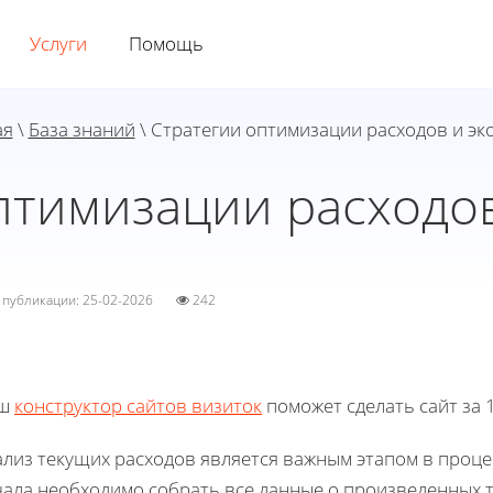
Услуги
Помощь
ая
\
База знаний
\ Стратегии оптимизации расходов и э
птимизации расходо
а публикации: 25-02-2026
242
ш
конструктор сайтов визиток
поможет сделать сайт за 1
ализ текущих расходов является важным этапом в проц
чала необходимо собрать все данные о произведенных т