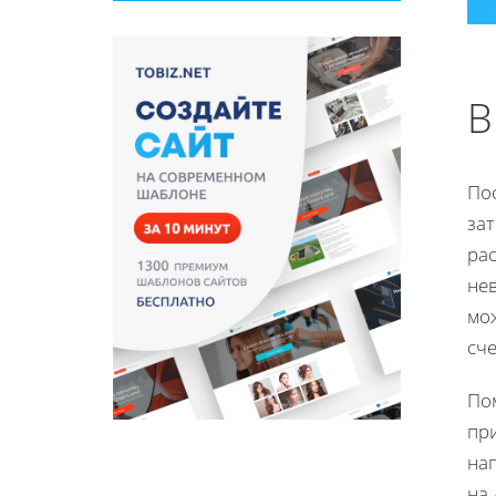
В
По
за
ра
не
мож
сче
Пом
пр
на
на 