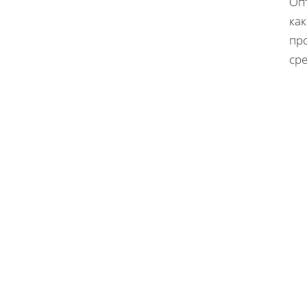
Оп
как
про
сре