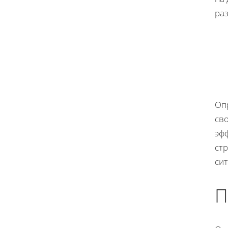
раз
Оп
сво
эф
ст
сит
П