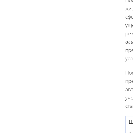
По
жи
сфо
ущ
ре
ал
пр
усл
Пом
пр
ав
уч
ст
Ш