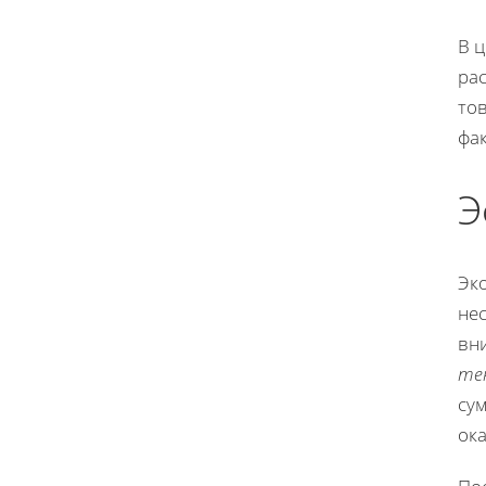
В 
рас
то
фа
Э
Эко
не
вн
те
сум
ок