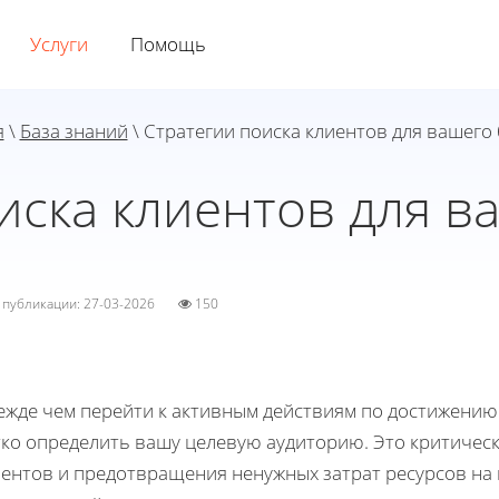
Услуги
Помощь
я
\
База знаний
\ Стратегии поиска клиентов для вашего
иска клиентов для в
а публикации: 27-03-2026
150
ежде чем перейти к активным действиям по достижению
тко определить вашу целевую аудиторию. Это критичес
иентов и предотвращения ненужных затрат ресурсов на