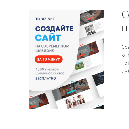
С
п
Со
кли
пот
им