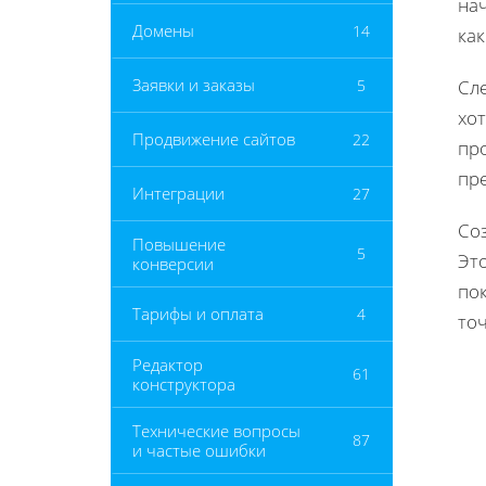
нач
Домены
14
как
Заявки и заказы
5
Сл
хот
Продвижение сайтов
22
про
пр
Интеграции
27
Со
Повышение
5
Эт
конверсии
по
Тарифы и оплата
4
то
Редактор
61
конструктора
Технические вопросы
87
и частые ошибки