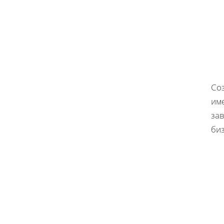
Со
им
за
би