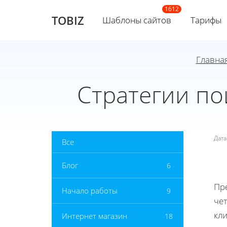
TOBIZ
Шаблоны сайтов
Тарифы
Главна
Стратегии по
Дат
Все
Блог
6
Пр
Начало работы
9
че
кл
Интернет магазин
18