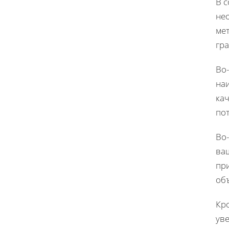
В 
не
ме
гра
Во-
на
кач
по
Во
ва
при
об
Кро
ув