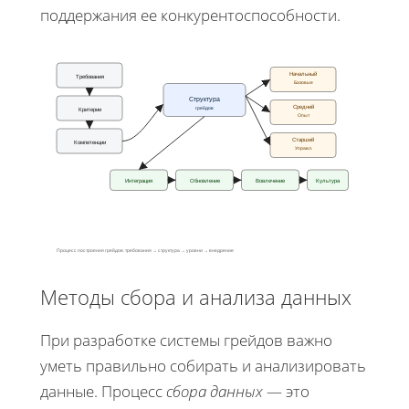
поддержания ее конкурентоспособности.
Начальный
Требования
Базовые
Структура
Средний
грейдов
Критерии
Опыт
Старший
Компетенции
Управл.
Интеграция
Обновление
Вовлечение
Культура
Процесс построения грейдов: требования → структура → уровни → внедрение
Методы сбора и анализа данных
При разработке системы грейдов важно
уметь правильно собирать и анализировать
данные. Процесс
сбора данных
— это